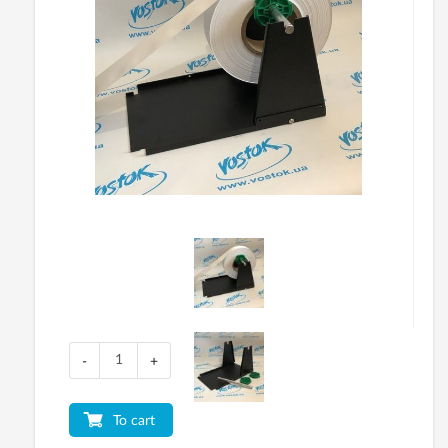
-
+
To cart