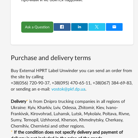
прочный и не боится падений.
Ask a Question
Purchase and delivery terms
Buy External HPRT Label Unwinder you can send an order from
the site by calling
+38(056) 720-90-37, +38(095) 470-65-11, +38(067) 384-69-83,
or sending an e-mail:
vostok@pkf.dp.ua
.
Delivery
*
is from Dnipro trucking companies in all regions of
Ukraine: Kyiv, Kharkiv, Lviv, Odessa, Zhitomir, Kiev, Ivano-
Frankivsk, Kirovohrad, Luhansk, Lutsk, Mykolaiv, Poltava, Rivne,
Sumy, Ternopil, Uzhhorod, Kherson, Khmelnytsky, Cherkasy,
Chernihiv, Chernivtsi and other regions.
*
If the condition does not specify delivery and payment of