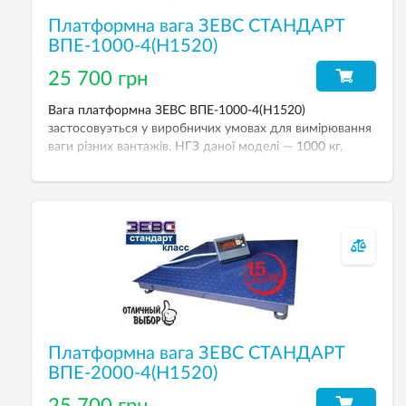
Платформна вага ЗЕВС СТАНДАРТ
ВПЕ-1000-4(Н1520)
25 700 грн
Вага платформна ЗЕВС ВПЕ-1000-4(Н1520)
застосовуэться у виробничих умовах для вимірювання
ваги різних вантажів. НГЗ даної моделі — 1000 кг,
дискретність — 500 г. Вага у стандартному виконанні:
тензодатчики Zemic — сталь із нікелевим покриттям,
покриття платформи емаллю, індикатор зважування
A12E (пластик) з можливістю живлення від
акумулятора.
Платформна вага ЗЕВС СТАНДАРТ
ВПЕ-2000-4(Н1520)