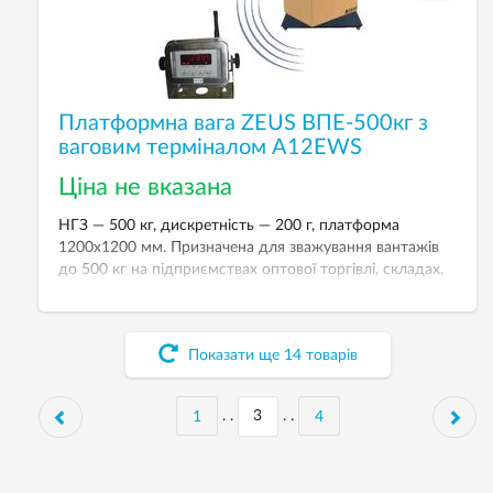
Платформна вага ZEUS ВПЕ-500кг з
ваговим терміналом А12EWS
Ціна не вказана
НГЗ — 500 кг, дискретність — 200 г, платформа
1200х1200 мм. Призначена для зважування вантажів
до 500 кг на підприємствах оптової торгівлі, складах,
виробництві.
Показати ще
14
товарів
. .
. .
1
4