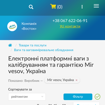
(0)
+38 067 622-06-91
Компанія
Усі контакти
«Восток»
Товари та послуги
Ваги та ваговимірювальне обладнання
Електронні платформні ваги з
калібруванням та гарантією Mir
vesov, Україна
Mir vesov, Україна
Показано: Виробник —
Сортирувати за
Фільтр