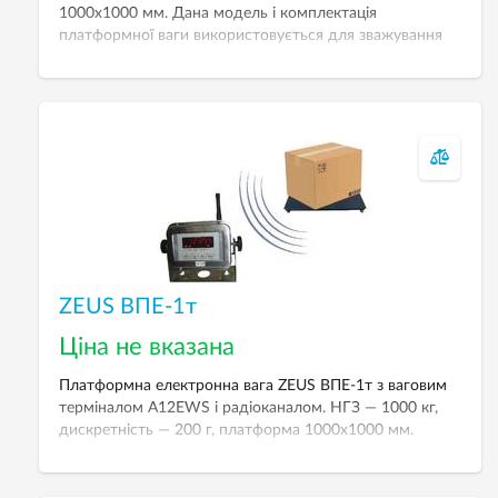
1000х1000 мм. Дана модель і комплектація
платформної ваги використовується для зважування
різних вантажів в промислових умовах при торгово-
комерційних та технологічних операціях в тих місцях,
де немає можливості проводового (кабельного)
з’єднання тензодатчиків із ваговим терміналом.
ZEUS ВПЕ-1т
Ціна не вказана
Платформна електронна вага ZEUS ВПЕ-1т з ваговим
терміналом А12EWS і радіоканалом. НГЗ — 1000 кг,
дискретність — 200 г, платформа 1000х1000 мм.