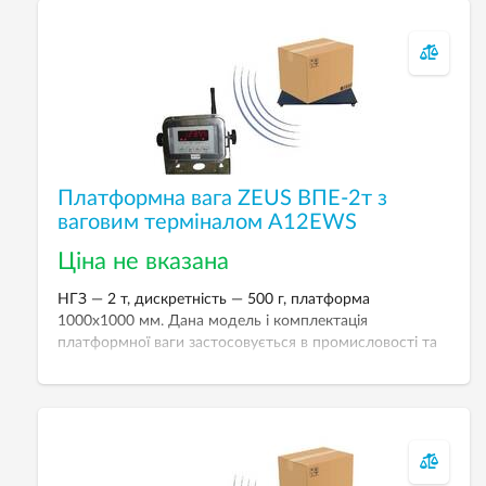
Платформна вага ZEUS ВПЕ-2т з
ваговим терміналом А12EWS
Ціна не вказана
НГЗ — 2 т, дискретність — 500 г, платформа
1000х1000 мм. Дана модель і комплектація
платформної ваги застосовується в промисловості та
на виробництві, в тих місцях, де відсутня можливість
провідного (кабельного) з’єднання первинної вагової
апаратури (тензодатчиків) із вторинною (ваговим
терміналом).