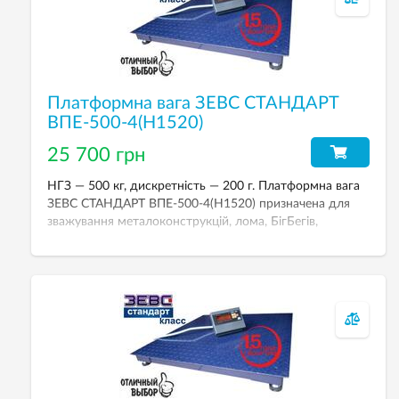
Платформна вага ЗЕВС СТАНДАРТ
ВПЕ-500-4(Н1520)
25 700 грн
НГЗ — 500 кг, дискретність — 200 г. Платформна вага
ЗЕВС СТАНДАРТ ВПЕ-500-4(Н1520) призначена для
зважування металоконструкцій, лома, БігБегів,
европалет та ін. Вага у стандартному виконанні:
тензодатчики Zemic (H8С) — сталь із нікелевим
покриттям, покриття платформи емаллю, індикатор
зважування A12E (пластик) з можливістю живлення від
акумулятора.