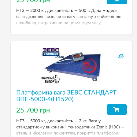
25 700 грн
НГЗ — 2000 кг, дискретність — 500 г. Дана модель
ваги дозволяє визначити вагу вантажу з найменшою
похибкою, витративши на це мінімум часу.
Платформна вага ЗЕВС СТАНДАРТ ВПЕ-2000-4(Н1520)
призначена для зважування вантажів при виробничих
процесах.
Платформна вага ЗЕВС СТАНДАРТ
ВПЕ-5000-4(Н1520)
25 700 грн
НГЗ — 5000 кг, дискретність — 2 кг. Вага у
стандартному виконанні: тензодатчики Zemic (H8С) —
сталь із нікелевим покриттям, покриття платформи