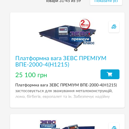
Товари 31-45 из 59
Показати усі
Платформна вага ЗЕВС ПРЕМІУМ
ВПЕ-2000-4(H1215)
25 100 грн
Платформна вага ЗЕВС ПРЕМІУМ ВПЕ-2000-4(H1215)
застосовується для зважування металоконструкцій,
лома, бігбегів, европалет та ін. Забезпечує надійну
роботу й точне зважування. НГЗ — 2000 кг. Розмір
платформи — 1200х1500 мм.