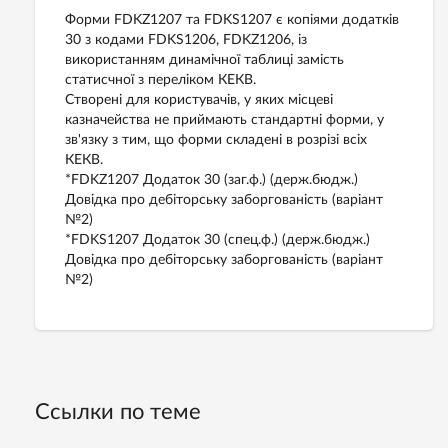
Форми FDKZ1207 та FDKS1207 є копіями додатків
30 з кодами FDKS1206, FDKZ1206, із
використанням динамічної таблиці замість
статисчної з переліком КЕКВ.
Створені для користувачів, у яких місцеві
казначейства не приймають стандартні форми, у
зв'язку з тим, що форми складені в розрізі всіх
КЕКВ.
*FDKZ1207 Додаток 30 (заг.ф.) (держ.бюдж.)
Довідка про дебіторську заборгованість (варіант
№2)
*FDKS1207 Додаток 30 (спец.ф.) (держ.бюдж.)
Довідка про дебіторську заборгованість (варіант
№2)
Ссылки по теме