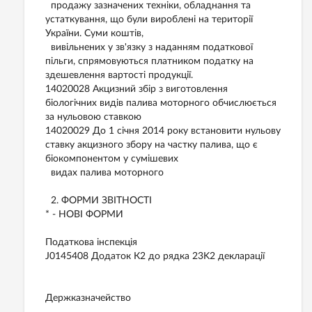
продажу зазначених техніки, обладнання та
устаткування, що були вироблені на території
України. Суми коштів,
вивільнених у зв'язку з наданням податкової
пільги, спрямовуються платником податку на
здешевлення вартості продукції.
14020028 Акцизний збір з виготовлення
біологічних видів палива моторного обчислюється
за нульовою ставкою
14020029 До 1 січня 2014 року встановити нульову
ставку акцизного збору на частку палива, що є
біокомпонентом у сумішевих
видах палива моторного
2. ФОРМИ ЗВІТНОСТІ
* - НОВІ ФОРМИ
Податкова інспекція
J0145408 Додаток К2 до рядка 23K2 декларації
Держказначейство