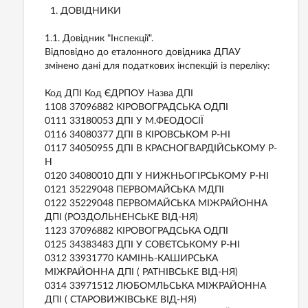
1. ДОВІДНИКИ
1.1. Довідник "Інспекції".
Відповідно до еталонного довідника ДПАУ
змінено дані для податкових інспекцій із переліку:
Код ДПІ Код ЄДРПОУ Назва ДПІ
1108 37096882 КIРОВОГРАДСЬКА ОДПI
0111 33180053 ДПI У М.ФЕОДОСIЇ
0116 34080377 ДПI В КIРОВСЬКОМ Р-НI
0117 34050955 ДПI В КРАСНОГВАРДIЙСЬКОМУ Р-
Н
0120 34080010 ДПI У НИЖНЬОГIРСЬКОМУ Р-НI
0121 35229048 ПЕРВОМАЙСЬКА МДПI
0122 35229048 ПЕРВОМАЙСЬКА МIЖРАЙОННА
ДПI (РОЗДОЛЬНЕНСЬКЕ ВIД-НЯ)
1123 37096882 КIРОВОГРАДСЬКА ОДПI
0125 34383483 ДПI У СОВЄТСЬКОМУ Р-НI
0312 33931770 КАМIНЬ-КАШИРСЬКА
МIЖРАЙОННА ДПI ( РАТНIВСЬКЕ ВIД-НЯ)
0314 33971512 ЛЮБОМЛЬСЬКА МIЖРАЙОННА
ДПI ( СТАРОВИЖIВСЬКЕ ВIД-НЯ)