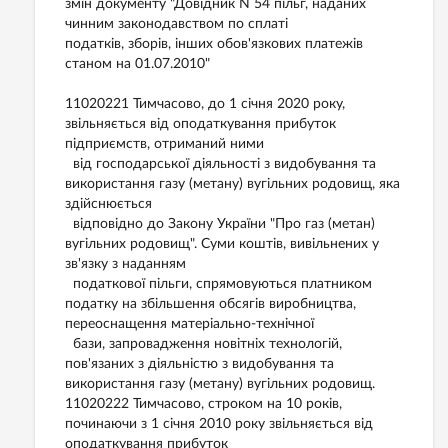
змін документу "Довідник N 54 пільг, наданих
чинним законодавством по сплаті
податків, зборів, інших обов'язкових платежів
станом на 01.07.2010"
11020221 Тимчасово, до 1 січня 2020 року,
звільняється від оподаткування прибуток
підприємств, отриманий ними
від господарської діяльності з видобування та
використання газу (метану) вугільних родовищ, яка
здійснюється
відповідно до Закону України "Про газ (метан)
вугільних родовищ". Суми коштів, вивільнених у
зв'язку з наданням
податкової пільги, спрямовуються платником
податку на збільшення обсягів виробництва,
переоснащення матеріально-технічної
бази, запровадження новітніх технологій,
пов'язаних з діяльністю з видобування та
використання газу (метану) вугільних родовищ.
11020222 Тимчасово, строком на 10 років,
починаючи з 1 січня 2010 року звільняється від
оподаткування прибуток