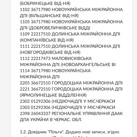
(БОБРИНЕЦЬКЕ ВIД-НЯ)
1102 36717980 НОВОУКРАЇНСЬКА МIЖРАЙОННА
ДПI (ВIЛЬШАНСЬКЕ ВIД-НЯ)
1105 36717980 НОВОУКРАЇНСЬКА МIЖРАЙОННА
ДПI (ДОБРОВЕЛИЧКIВСЬКЕ ВIДДI
1109 22217510 ДОЛИНСЬКА МIЖРАЙОННА ДПI
(КОМПАНIЇВСЬКЕ ВIД-НЯ)
1111 22217510 ДОЛИНСЬКА МIЖРАЙОННА ДПI
(НОВГОРОДКIВСЬКЕ ВIД-НЯ)
1112 22217473 МАЛОВИСКIВСЬКА
МIЖРАЙОННА ДПI (НОВОАРХАНГЕЛЬСЬКЕ ВI
1114 36717980 НОВОУКРАЇНСЬКА
МIЖРАЙОННА ДПI
2205 36672510 ГОРОДОЦЬКА МIЖРАЙОННА ДПI
2221 36672510 ГОРОДОЦЬКА МIЖРАЙОННА ДПI
(ЯРМОЛИНЕЦЬКЕ ВIДДIЛЕННЯ)
2302 01292306 (НЕДIЮЧА)ДПI У МIС.ЧЕРКАСИ
2303 01292306 (НЕДIЮЧА)ДПI У МIС.ЧЕРКАСИ
2398 26043337 РЕГIОНАЛЬНЕ УПРАВЛIННЯ ДААК
ДПА УКРАЇНИ В ЧЕРКАС. ОБЛ.
1.2. Довідник "Пільги". Додано нові записи, згідно