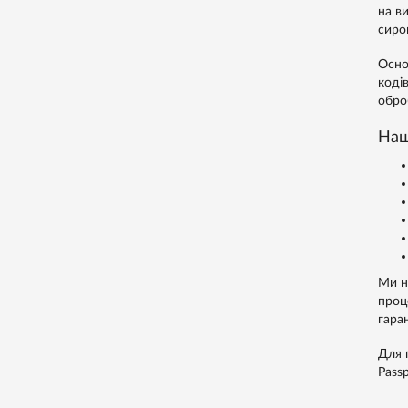
на в
сиро
Осно
коді
обро
Наш
Ми н
проц
гара
Для 
Passp