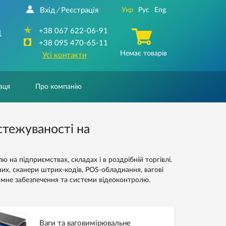
Вхід
Реєстрація
Укр
Рус
Eng
/
+38 067 622-06-91
1
+38 095 470-65-11
Немає товарів
Усі контакти
аця
Про компанію
стежуваності на
 на підприємствах, складах і в роздрібній торгівлі.
их, сканери штрих-кодів, POS-обладнання, вагові
рамне забезпечення та системи відеоконтролю.
Ваги та ваговимірювальне