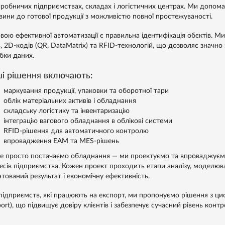
иробничих підприємствах, складах і логістичних центрах. Ми допома
вини до готової продукції з можливістю повної простежуваності.
вою ефективної автоматизації є правильна ідентифікація обєктів. 
в, 2D-кодів (QR, DataMatrix) та RFID-технологій, що дозволяє значно
бки даних.
і рішення включають:
маркування продукції, упаковки та оборотної тари
облік матеріальних активів і обладнання
складську логістику та інвентаризацію
інтеграцію вагового обладнання в облікові системи
RFID-рішення для автоматичного контролю
впровадження EAM та MES-рішень
е просто постачаємо обладнання — ми проектуємо та впроваджуємо 
есів підприємства. Кожен проект проходить етапи аналізу, моделюв
нтований результат і економічну ефективність.
підприємств, які працюють на експорт, ми пропонуємо рішення з циф
ort), що підвищує довіру клієнтів і забезпечує сучасний рівень контр