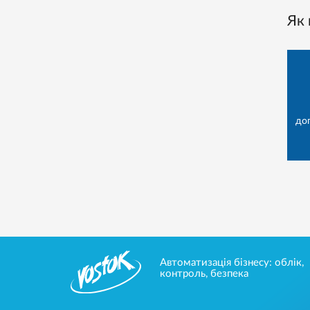
Як
до
Автоматизація бізнесу: облік,
контроль, безпека