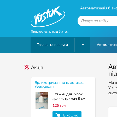
Автоматизація бізне
Прискорюємо ваш бізнес!
Товари та послуги
Автоматизац
Ав
Акція
пі
Ярликотримачі та пластикові
Ми п
з’єднувачі
У ск
сист
Стяжки для бірок,
ярликотримач 8 см
125 грн
В кошик