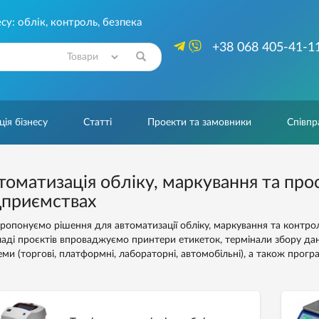
су: облік, контроль, безпека
+38 068 405-41-1
Знайти
ія бізнесу
Статті
Проекти та замовники
Співпр
томатизація обліку, маркування та про
дприємствах
ропонуємо рішення для автоматизації обліку, маркування та контролю
ладі проєктів впроваджуємо принтери етикеток, термінали збору дан
еми (торгові, платформні, лабораторні, автомобільні), а також прог