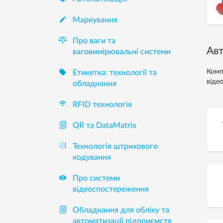

Mаркування
Про ваги та
Авт
ваговимірювальні системи

Комп
Етикетка: технології та
віде
обладнання

RFID технологія
QR та DataMatrix

Технологія штрихового
кодування

Про системи
відеоспостереження
Обладнання для обліку та
автоматизації підприємств