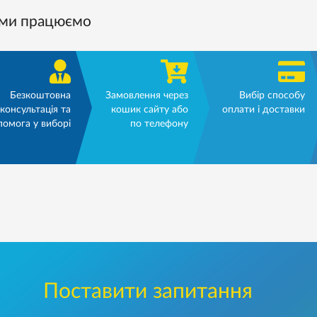
 ми працюємо
Безкоштовна
Замовлення через
Вибір способу
консультація та
кошик сайту або
оплати і доставки
помога у виборі
по телефону
Поставити запитання