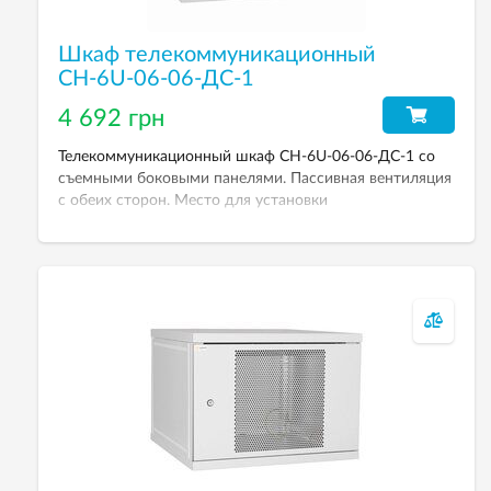
Шкаф телекоммуникационный
СН-6U-06-06-ДС-1
4 692 грн
Телекоммуникационный шкаф СН-6U-06-06-ДС-1 со
съемными боковыми панелями. Пассивная вентиляция
с обеих сторон. Место для установки
вентиляционного модуля в крыше и основании. Дверь
металлическая с тонированным каленым стеклом
толщиной 4 мм. Два кабельных ввода 300х58 мм в
крыше и основании. Рабочая высота — 6U. Степень
защиты от пыли и влаги — IP 21. Размеры (ВхШхГ):
303х600х600 мм.