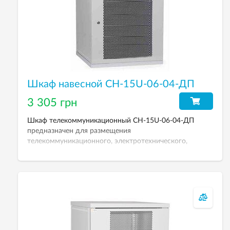
Шкаф навесной СН-15U-06-04-ДП
3 305 грн
Шкаф телекоммуникационный СН-15U-06-04-ДП
предназначен для размещения
телекоммуникационного, электротехнического,
кроссового и другого оборудования. Рабочая высота
15U. Степень защиты от пыли и влаги: IP-21. Дверь
перфорированная. Покрытие – порошково-
полимерное. Размеры (ВхШхГ): 703х600х450 мм.