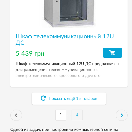
Шкаф телекоммуникационный 12U
ДС
5 439 грн
Шкаф телекоммуникационный 12U ДС предназначен
для размещения телекоммуникационного,
электротехнического, кроссового и другого
оборудования. Рабочая высота 12U. Степень защиты
от пыли и влаги: IP-21. Дверь металлическая с
тонированным каленым стеклом 4 мм. Размеры
Показать ещё
15
товаров
(ВхШхГ): 569х600х450 мм.
. .
4
Одной из задач, при построении компьютерной сети на