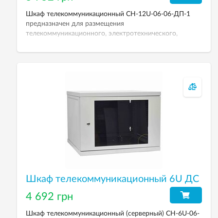
Шкаф телекоммуникационный СН-12U-06-06-ДП-1
предназначен для размещения
телекоммуникационного, электротехнического,
кроссового и другого оборудования. Рабочая высота
12U. Степень защиты от пыли и влаги: IP-21. Дверь
перфорированная. Покрытие – порошково-
полимерное, стандартный цвет: светло-серый (RAL
7035, тип шагрень), по заказу черный (RAL 9005).
Размеры (ВхШхГ): 569х600х600 мм.
Шкаф телекоммуникационный 6U ДС
4 692 грн
Шкаф телекоммуникационный (серверный) СН-6U-06-