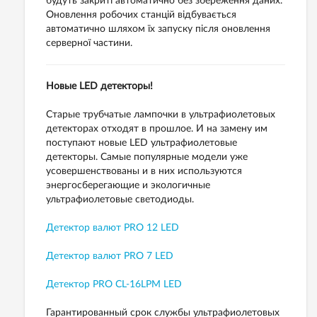
будуть закриті автоматично без збереження даних.
Оновлення робочих станцій відбувається
автоматично шляхом їх запуску після оновлення
серверної частини.
Новые LED детекторы!
Старые трубчатые лампочки в ультрафиолетовых
детекторах отходят в прошлое. И на замену им
поступают новые LED ультрафиолетовые
детекторы. Самые популярные модели уже
усовершенствованы и в них используются
энергосберегающие и экологичные
ультрафиолетовые светодиоды.
Детектор валют PRO 12 LED
Детектор валют PRO 7 LED
Детектор PRO CL-16LPM LED
Гарантированный срок службы ультрафиолетовых