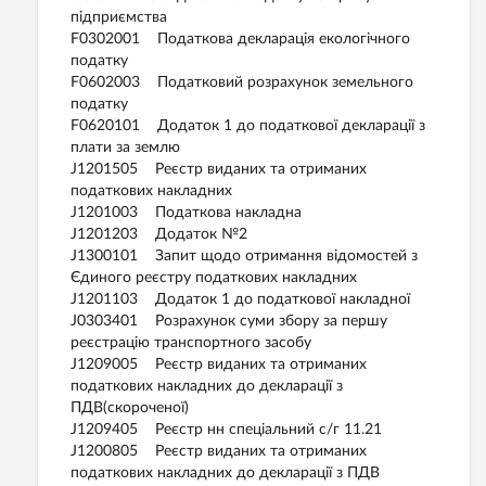
підприємства
F0302001 Податкова декларація екологічного
податку
F0602003 Податковий розрахунок земельного
податку
F0620101 Додаток 1 до податкової декларації з
плати за землю
J1201505 Реєстр виданих та отриманих
податкових накладних
J1201003 Податкова накладна
J1201203 Додаток №2
J1300101 Запит щодо отримання відомостей з
Єдиного реєстру податкових накладних
J1201103 Додаток 1 до податкової накладної
J0303401 Розрахунок суми збору за першу
реєстрацію транспортного засобу
J1209005 Реєстр виданих та отриманих
податкових накладних до декларації з
ПДВ(скороченої)
J1209405 Реєстр нн спеціальний с/г 11.21
J1200805 Реєстр виданих та отриманих
податкових накладних до декларації з ПДВ