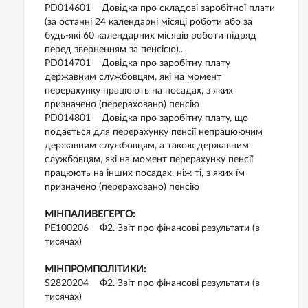
PD014601 Довідка про складові заробітної плати
(за останні 24 календарні місяці роботи або за
будь-які 60 календарних місяців роботи підряд
перед зверненням за пенсією)...
PD014701 Довідка про заробітну плату
державним службовцям, які на момент
перерахунку працюють на посадах, з яких
призначено (перераховано) пенсію
PD014801 Довідка про заробітну плату, що
подається для перерахунку пенсії непрацюючим
державним службовцям, а також державним
службовцям, які на момент перерахунку пенсії
працюють на інших посадах, ніж ті, з яких їм
призначено (перераховано) пенсію
МІНПАЛИВЕГЕРГО:
PE100206 Ф2. Звіт про фінансові результати (в
тисячах)
МІНПРОМПОЛІТИКИ:
S2820204 Ф2. Звіт про фінансові результати (в
тисячах)