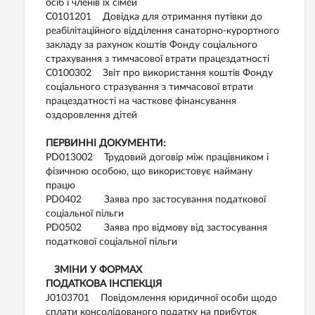
осіб і членів їх сімей
С0101201 Довідка для отримання путівки до
реабілітаційного відділення санаторно-курортного
закладу за рахунок коштів Фонду соціального
страхування з тимчасової втрати працездатності
С0100302 Звіт про використання коштів Фонду
соціального стразування з тимчасової втрати
працездатності на часткове фінансування
оздоровлення дітей
ПЕРВИННІ ДОКУМЕНТИ:
PD013002 Трудовий договір між працівником і
фізичною особою, що використовує найману
працю
PD0402 Заява про застосування податкової
соціальної пільги
PD0502 Заява про відмову від застосування
податкової соціальної пільги
ЗМІНИ У ФОРМАХ
ПОДАТКОВА ІНСПЕКЦІЯ
J0103701 Повідомлення юридичної особи щодо
сплати консолідованого податку на прибуток