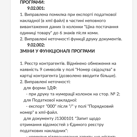
ПРОГРАМИ:
9.02.001:
1. Виправлена помилка при експорті податкової
накладної (в xml файл) в частині неповного
вивантаження даних із колонки "Ціна постачання
одиниці товару" до 6 знаків після коми.
2. Виправлені неточності функції друку документів.
9.02.002:
ЗМІНИ У ФУНКЦІОНАЛІ ПРОГРАМИ
1. Реєстр контрагентів. Відмінено обмеження на
наявність 9 символів у полі "Номер свідоцтва" в
картці контрагента (дозволено вводити більше).
2. Виправлені неточності:
для форми 1ДФ:
- при друку та нумерації колонок на стор. № 2;
для Податкової накладної:
- експорт "000" після "/" у полі "Порядковий
номер" в xml-файл.
для документу J1300101 "Запит щодо
отримання відомостей з Єдиного реєстру
податкових накладних":