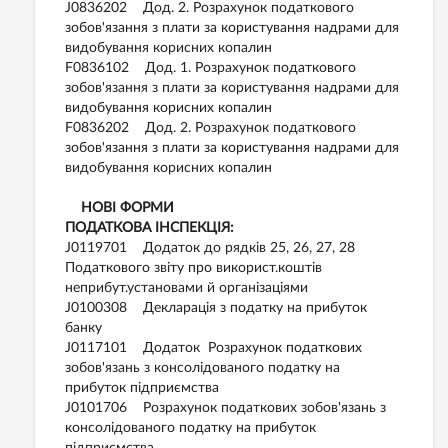
J0836202 Дод. 2. Розрахунок податкового
зобов'язання з плати за користування надрами для
видобування корисних копалин
F0836102 Дод. 1. Розрахунок податкового
зобов'язання з плати за користування надрами для
видобування корисних копалин
F0836202 Дод. 2. Розрахунок податкового
зобов'язання з плати за користування надрами для
видобування корисних копалин
НОВІ ФОРМИ
ПОДАТКОВА ІНСПЕКЦІЯ:
J0119701 Додаток до рядків 25, 26, 27, 28
Податкового звіту про використ.коштів
неприбут.установами й організаціями
J0100308 Декларація з податку на прибуток
банку
J0117101 Додаток Розрахунок податкових
зобов'язань з консолідованого податку на
прибуток підприємства
J0101706 Розрахунок податкових зобов'язань з
консолідованого податку на прибуток