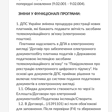
попередні оновлення (9.02.001 - 9.02.004).
ЗМІНИ У ФУНКЦІОНАЛІ ПРОГРАМИ:
1. ДПС України змінена процедура реєстрації нових
платників, які бажають подавати звітність засобами
телекомунікаційного зв'язку (електронною
поштою).
Платники надсилають в ДПА в електронному
вигляді "Договір про забезпечення електронного
документообігу платника податків з Державною
податковою інспекцією засобами
телекомунікаційного зв'язку" та "Повідомлення про
реєстрацію електронного цифрового підпису". На
основі цих документів ДПС приймає рішення та
включає платника до системи подання податкових
документів в електронному вигляді.
1.1. Обидва документи ствоюються по черзі із:
Ел.пошта/Договори про елетронний
документообіг/Податкова інспекція/Створити.
1.2. В Договорі... (J1391101) всі поля обов’язкові
для заповнення. Після перевірки (F4) та збереження