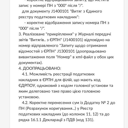
- коректне відпрацювання запиту, що містить
запис у номері ПН з "000" після "/".
для документу J1400101 "Витяг з Єдиного
реєстру податкових накладних":
- коректне відображення запису номера ПН з
"000" після "/".
3. Реалізоване "прикріплення" у Журналі передачі
звітів "Витягів.. з ЄРПН" (J1400101) відповідно на
номер відправленого "Запиту щодо отримання
відомостей з ЄРПН" J1300101 (доопрацьовано
вивантаження поля "Номер" в xml-файл у обох цих
документах).
4. ДООПРАЦЬОВАНО:
4.1. Можливість реєстрації податкових
накладних в ЄРПН для філій, що мають код
ЄДРПОУ, однаковий з кодом головної установи та
яким делеговано таке право цією головною
установою.
4.2. Коректне перенесення сум із Додатку № 2 до
ПН (Розрахунок коригування...) у Реєстр
податкових накладних (до колонок 11, 12) та до
рядка 16.1.1 Декларації з ПДВ (код 131).