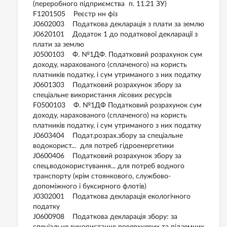
(переробного підприємства п. 11.21 ЗУ)
F1201505 Реєстр нн фіз
J0602003 Податкова декларація з плати за землю
J0620101 Додаток 1 до податкової декларації з
плати за землю
J0500103 Ф. №1ДФ. Податковий розрахунок сум
доходу, нарахованого (сплаченого) на користь
платників податку, і сум утриманого з них податку
J0601303 Податковий розрахунок збору за
спеціальне використання лісових ресурсів
F0500103 Ф. №1ДФ Податковий розрахунок сум
доходу, нарахованого (сплаченого) на користь
платників податку, і сум утриманого з них податку
J0603404 Подат.розрах.збору за спеціальне
водокорист... для потреб гідроенергетики
J0600406 Податковий розрахунок збору за
спец.водокористування... для потреб водного
транспорту (крім стоянкового, службово-
допоміжного і буксирного флотів)
J0302001 Податкова декларація екологічного
податку
J0600908 Податкова декларація збору: за