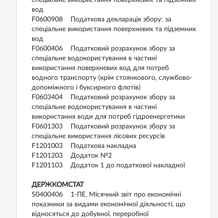
спеціальне використання поверхневих та підземних
вод
F0600908 Податкова декларація збору: за
спеціальне використання поверхневих та підземних
вод
F0600406 Податковий розрахунок збору за
спеціальне водокористування в частині
використання поверхневих вод для потреб
водного транспорту (крім стоянкового, службово-
допоміжного і буксирного флотів)
F0603404 Податковий розрахунок збору за
спеціальне водокористування в частині
використання води для потреб гідроенергетики
F0601303 Податковий розрахунок збору за
спеціальне використання лісових ресурсів
F1201003 Податкова накладна
F1201203 Додаток №2
F1201103 Додаток 1 до податкової накладної
ДЕРЖКОМСТАТ
S0400406 1-ПЕ. Місячний звіт про економічні
показники за видами економічної діяльності, що
відносяться до добувної, переробної