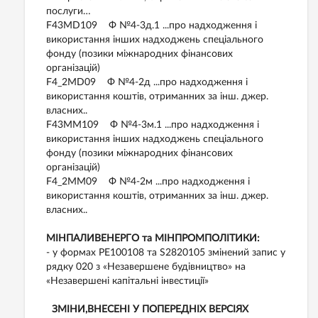
послуги…
F43MD109 Ф №4-3д.1 ...про надходження і
використання інших надходжень спеціального
фонду (позики міжнародних фінансових
організацій)
F4_2MD09 Ф №4-2д ...про надходження і
використання коштів, отриманних за інш. джер.
власних..
F43MM109 Ф №4-3м.1 ...про надходження і
використання інших надходжень спеціального
фонду (позики міжнародних фінансових
організацій)
F4_2MM09 Ф №4-2м ...про надходження і
використання коштів, отриманних за інш. джер.
власних..
МІНПАЛИВЕНЕРГО та МІНПРОМПОЛІТИКИ:
- у формах РЕ100108 та S2820105 змінений запис у
рядку 020 з «Незавершене будівництво» на
«Незавершені капітальні інвестиції»
ЗМІНИ,ВНЕСЕНІ У ПОПЕРЕДНІХ ВЕРСІЯХ