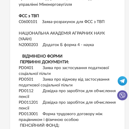
управлінні Міненерговугілля
ФСС з ТВП
С0600101 Заява-розрахунок для ФСС з ТВП
НАЦІОНАЛЬНА АКАДЕМІЯ АГРАРНИХ НАУК
(УААН)
N2000203 Додаток Б форма 4 - наука
ВІДМІНЕНО ФОРМИ
ПЕРВИННІ ДОКУМЕНТИ:
PD0401 Заява про застосування податкової
соціальної пільги
PD0501 Заява про відмову від застосування
податкової соціальної пільги
PD0112 Довідка про заробіток для обчислення
пенсії
PD011201 Довідка про заробіток для обчислення
пенсії
PD013001 Форма трудового договору між
працівником і фізичною особою
ПЕНСІЙНИЙ ФОНД: