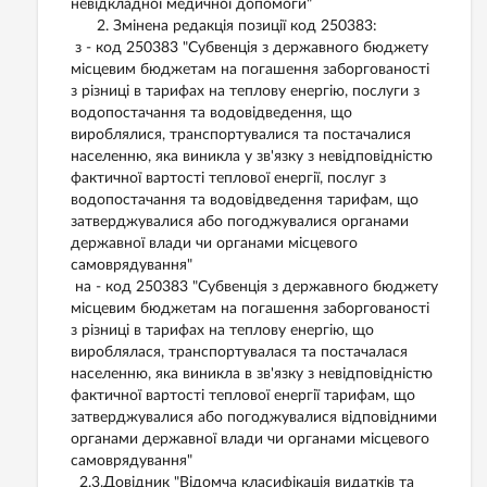
невідкладної медичної допомоги"
2. Змінена редакція позиції код 250383:
з - код 250383 "Субвенція з державного бюджету
місцевим бюджетам на погашення заборгованості
з різниці в тарифах на теплову енергію, послуги з
водопостачання та водовідведення, що
вироблялися, транспортувалися та постачалися
населенню, яка виникла у зв'язку з невідповідністю
фактичної вартості теплової енергії, послуг з
водопостачання та водовідведення тарифам, що
затверджувалися або погоджувалися органами
державної влади чи органами місцевого
самоврядування"
на - код 250383 "Субвенція з державного бюджету
місцевим бюджетам на погашення заборгованості
з різниці в тарифах на теплову енергію, що
вироблялася, транспортувалася та постачалася
населенню, яка виникла в зв'язку з невідповідністю
фактичної вартості теплової енергії тарифам, що
затверджувалися або погоджувалися відповідними
органами державної влади чи органами місцевого
самоврядування"
2.3.Довідник "Відомча класифікація видатків та