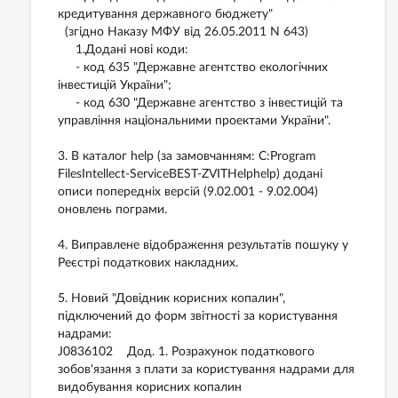
кредитування державного бюджету"
(згідно Наказу МФУ від 26.05.2011 N 643)
1.Додані нові коди:
- код 635 "Державне агентство екологічних
інвестицій України";
- код 630 "Державне агентство з інвестицій та
управління національними проектами України".
3. В каталог help (за замовчанням: C:Program
FilesIntellect-ServiceBEST-ZVITHelphelp) додані
описи попередніх версій (9.02.001 - 9.02.004)
оновлень пограми.
4. Виправлене відображення результатів пошуку у
Реєстрі податкових накладних.
5. Новий "Довідник корисних копалин",
підключений до форм звітності за користування
надрами:
J0836102 Дод. 1. Розрахунок податкового
зобов'язання з плати за користування надрами для
видобування корисних копалин