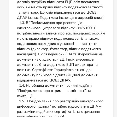
договір потрібно підписати ЕЦП всіх посадових
осіб, які мають право підпису податкової звітності
та печаткою. Договір відправляється до ЦОЕЗ
ДПАУ (запис Податкова інспекція в адресній книзі).
1.3. В "Повідомлення про реєстрацію
електронного цифрового підпису" (J1391001)
потрібно внести записи про всіх посадових осіб, які
мають право підпису податкових звітів, а також
податкових накладних в установі та вказати тип
підпису (директор, бухгалтер, підпис податкових
накладних). Після перевірки (F4) та збереження на
документ накладаються ЕЦП всіх внесених в
документ осіб та додатково ЕЦП директора та
печатки. Сертифікати "прикріплюються" до
документу при його підписанні. Далі документ
відправляється до ЦОЕЗ ДПАУ.
1.4. На обидва документи повинні надійти
"Повідомлення про отримання звітності" та
квитанції.
1.5. "Повідомлення про реєстрацію електронного
цифрового підпису" потрібно надсилати в ДПА у
разі заміни недійсних сертифікатів та отримання