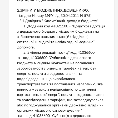
сертифікатів для нових осіб.
2.
ЗМІНИ У БЮДЖЕТНИХ ДОВІДНИКАХ:
(згідно Наказу МФУ від 30.04.2011 N 575)
2.1.Довідник "Класифікація доходів бюджету"
1. Доданий код 41021100 - "Додаткова дотація
з державного бюджету місцевим бюджетам на
забезпечення пальним станцій (відділень)
екстреної, швидкої та невідкладної медичної
допомоги.
2. Змінена редакція позиції код 41036600:
з - код 41036600 "Субвенція з державного
бюджету місцевим бюджетам на погашення
заборгованості з різниці в тарифах на теплову
енергію, послуги з водопостачання та
водовідведення, що вироблялися,
транспортувалися та постачалися населенню, яка
виникла у зв'язку з невідповідністю фактичної
вартості теплової енергії, послуг з водопостачання
та водовідведення тарифам, що затверджувалися
або погоджувалися органами державної влади чи
органами місцевого самоврядування"
на - код 41036600 "Субвенція з державного