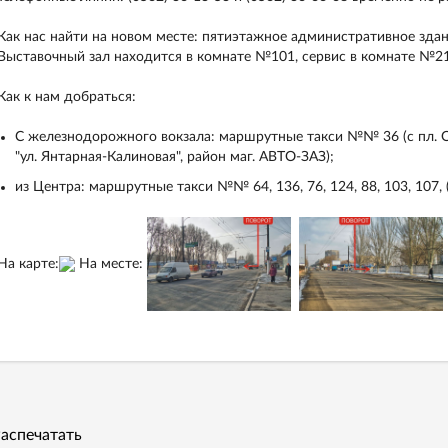
Как нас найти на новом месте: пятиэтажное административное зда
Выставочный зал находится в комнате №101, сервис в комнате №214
Как к нам добраться:
С железнодорожного вокзала: маршрутные такси №№ 36 (с пл. Ос
"ул. Янтарная-Калиновая", район маг. АВТО-ЗАЗ);
из Центра: маршрутные такси №№ 64, 136, 76, 124, 88, 103, 107,
На карте:
На месте:
аспечатать