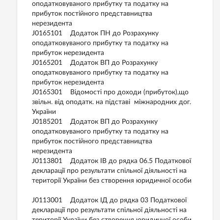
оподатковуваного прибутку та податку на
прибуток постійного представництва
нерезидента
J0165101 Додаток ПН до Розрахунку
оподатковуваного прибутку та податку на
прибуток нерезидента
J0165201 Додаток ВП до Розрахунку
оподатковуваного прибутку та податку на
прибуток нерезидента
J0165301 Відомості про доходи (прибуток),що
звільн. від оподатк. на підставі міжнародних дог.
України
J0185201 Додаток ВП до Розрахунку
оподатковуваного прибутку та податку на
прибуток постійного представництва
нерезидента
J0113801 Додаток ІВ до рядка 06.5 Податкової
декларації про результати спільної діяльності на
території України без створення юридичної особи
J0113001 Додаток ІД до рядка 03 Податкової
декларації про результати спільної діяльності на