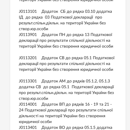
території України без створення юридичної особи
J0113101 Додаток СБ до рядка 03.10 додатка
ІД до рядка 03 Податкової декларації про
результ.спільн.діяльн. на території України без
створ.юр.особи
J0113901 Додаток ПН до рядка 13 Податкової
декларації про результати спільної діяльності на
території України без створення юридичної особи
J0113201 Додаток СВ до рядка 05.1 Податкової
декларації про результати спільної діяльності на
території України без створення юридичної особи
J0113301 Додаток AM до рядків 05.1.2, 05.1.3
додатка СВ до рядка 05.1 Податкової декларації
про результ.спільн.діяльн. на території України без
створ.юр.особи
J0114001 Додаток ВП до рядків 16 - 19 та 21 -
24 Податкової декларації про результати спільної
діяльності на території України без створення
юридичної особи
J0113401 Додаток ВО до рядка 05.1.5 додатка