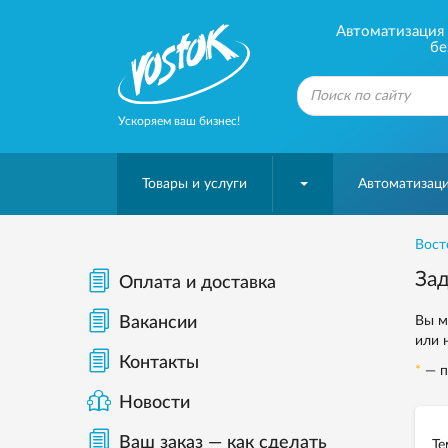
Автоматизация б
бе
Ускоряем ваш бизнес!
Товары и услуги
Автоматизаци
Вост
Зад
Оплата и доставка
Вакансии
Вы м
или 
Контакты
*
— п
Новости
Ваш заказ — как сделать
Те