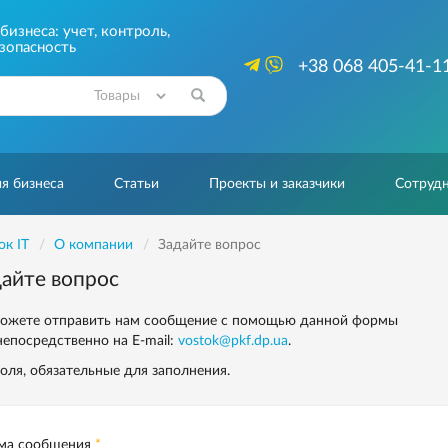
изнеса: учет, контроль,
зопасность
+38 068 405-41-1
Найти
я бизнеса
Статьи
Проекты и заказчики
Сотрудн
ок IT
О компании
Задайте вопрос
айте вопрос
ожете отправить нам сообщение с помощью данной формы
непосредственно
на E-mail:
vostok@pkf.dp.ua
.
оля, обязательные для заполнения.
ма сообщения
*