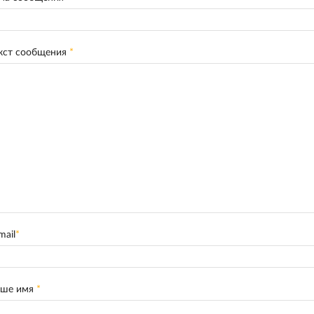
кст сообщения
*
mail
*
аше имя
*