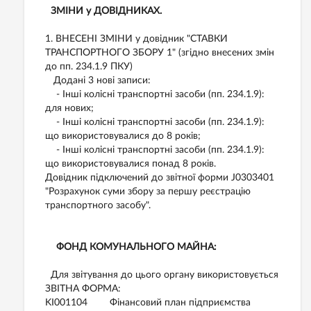
ЗМІНИ у ДОВІДНИКАХ.
1. ВНЕСЕНІ ЗМІНИ у довідник "СТАВКИ
ТРАНСПОРТНОГО ЗБОРУ 1" (згідно внесених змін
до пп. 234.1.9 ПКУ)
Додані 3 нові записи:
- Інші колісні транспортні засоби (пп. 234.1.9):
для нових;
- Інші колісні транспортні засоби (пп. 234.1.9):
що використовувалися до 8 років;
- Інші колісні транспортні засоби (пп. 234.1.9):
що використовувалися понад 8 років.
Довідник підключений до звітної форми J0303401
"Розрахунок суми збору за першу реєстрацію
транспортного засобу".
ФОНД КОМУНАЛЬНОГО МАЙНА:
Для звітування до цього органу використовується
ЗВІТНА ФОРМА:
KI001104 Фінансовий план підприємства