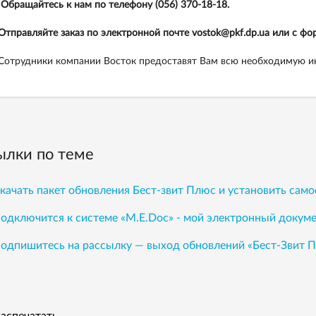
Обращайтесь к нам по телефону (056) 370-18-18.
Отправляйте заказ по электронной почте vostok@pkf.dp.ua или с ф
Сотрудники компании Восток предоставят Вам всю необходимую 
ылки по теме
качать пакет обновления Бест-звит Плюс и установить сам
одключится к системе «М.Е.Doc» - мой электронный докум
одпишитесь на рассылку — выход обновлений «Бест-Звит 