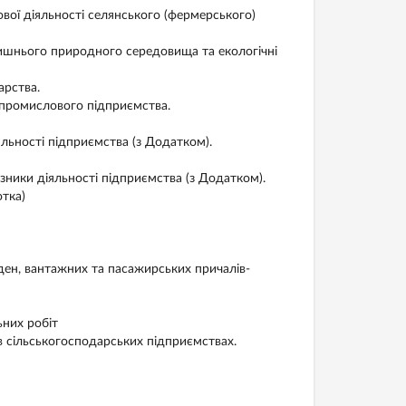
вої діяльності селянського (фермерського)
лишнього природного середовища та екологічні
арства.
 промислового підприємства.
льності підприємства (з Додатком).
зники діяльності підприємства (з Додатком).
тка)
ден, вантажних та пасажирських причалів-
ьних робіт
в сільськогосподарських підприємствах.