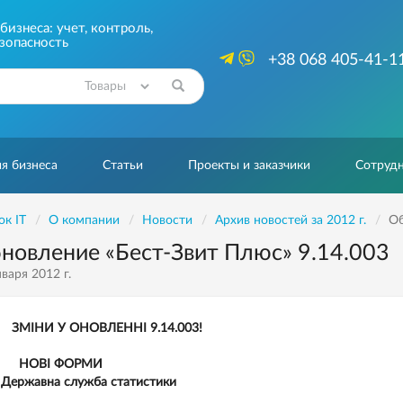
изнеса: учет, контроль,
зопасность
+38 068 405-41-1
Найти
я бизнеса
Статьи
Проекты и заказчики
Сотрудн
ок IT
О компании
Новости
Архив новостей за 2012 г.
Об
новление «Бест-Звит Плюс» 9.14.003
варя 2012 г.
ЗМІНИ У ОНОВЛЕННІ 9.14.003!
НОВІ ФОРМИ
Державна служба статистики