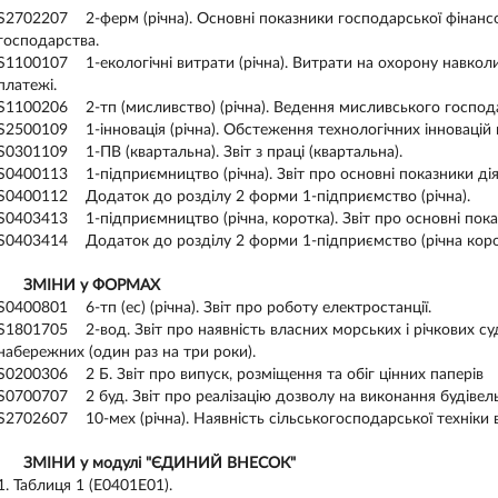
S2702207 2-ферм (річна). Основні показники господарської фінансо
господарства.
S1100107 1-екологічні витрати (річна). Витрати на охорону навко
платежі.
S1100206 2-тп (мисливство) (річна). Ведення мисливського господ
S2500109 1-інновація (річна). Обстеження технологічних інновацій
S0301109 1-ПВ (квартальна). Звіт з праці (квартальна).
S0400113 1-підприємництво (річна). Звіт про основні показники дія
S0400112 Додаток до розділу 2 форми 1-підприємство (річна).
S0403413 1-підприємництво (річна, коротка). Звіт про основні пока
S0403414 Додаток до розділу 2 форми 1-підприємство (річна коро
ЗМІНИ у ФОРМАХ
S0400801 6-тп (ес) (річна). Звіт про роботу електростанції.
S1801705 2-вод. Звіт про наявність власних морських і річкових су
набережних (один раз на три роки).
S0200306 2 Б. Звіт про випуск, розміщення та обіг цінних паперів
S0700707 2 буд. Звіт про реалізацію дозволу на виконання будівел
S2702607 10-мех (річна). Наявність сільськогосподарської техніки 
ЗМІНИ у модулі "ЄДИНИЙ ВНЕСОК"
1. Таблиця 1 (Е0401Е01).