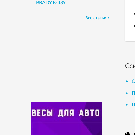
BRADY B-489
Все статьи
Сс
С
П
П