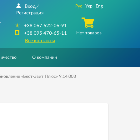
Вход
Рус
Укр
Eng
/
Регистрация
1
+38 067 622-06-91
+38 095 470-65-11
Нет товаров
Все контакты
ичество
О компании
новление «Бест-Звит Плюс» 9.14.003