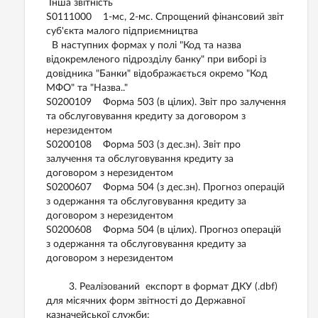
Інша звітність
S0111000 1-мс, 2-мс. Спрощений фінансовий звіт
суб'єкта малого підприємництва
В наступних формах у полі "Код та назва
відокремленого підрозділу банку" при виборі із
довідника "Банки" відображається окремо "Код
МФО" та "Назва.."
S0200109 Форма 503 (в цілих). Звіт про залучення
та обслуговування кредиту за договором з
нерезидентом
S0200108 Форма 503 (з дес.зн). Звіт про
залучення та обслуговування кредиту за
договором з нерезидентом
S0200607 Форма 504 (з дес.зн). Прогноз операцій
з одержання та обслуговування кредиту за
договором з нерезидентом
S0200608 Форма 504 (в цілих). Прогноз операцій
з одержання та обслуговування кредиту за
договором з нерезидентом
3. Реалізований експорт в формат ДКУ (.dbf)
для місячних форм звітності до Державної
казначейської служби: