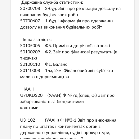
Державна служба статистики:
S0700708 2-буд. Звіт про реалізацію дозволу на
виконання будівельних робіт
S0700607 1-буд. Інформація про одержання
дозволу на виконання будівельних робіт
Інша звітність:
S0105005 Ф5. Примітки до річної звітності
S0100209 Ф2. Звіт про фінансові результати (в
тисячах)
S0100110 Ф1. Баланс
S0110008 1-м, 2-м. Фінансовий звіт суб'єкта
малого підприємництва
НААН
U7UKDS20 (УААН) Ф №7д (спец. ф.) Звіт про
заборгованість за бюджетними
коштами
U3_102 (УААН) Ф №3-1 Звіт про виконання
плану по штатах і контингентах органів
державного управління, судів і прокуратури,