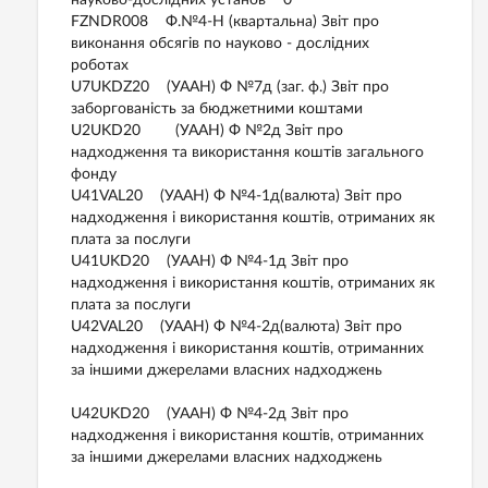
науково-дослідних установ 0
FZNDR008 Ф.№4-Н (квартальна) Звіт про
виконання обсягів по науково - дослідних
роботах
U7UKDZ20 (УААН) Ф №7д (заг. ф.) Звіт про
заборгованість за бюджетними коштами
U2UKD20 (УААН) Ф №2д Звіт про
надходження та використання коштів загального
фонду
U41VAL20 (УААН) Ф №4-1д(валюта) Звіт про
надходження і використання коштів, отриманих як
плата за послуги
U41UKD20 (УААН) Ф №4-1д Звіт про
надходження і використання коштів, отриманих як
плата за послуги
U42VAL20 (УААН) Ф №4-2д(валюта) Звіт про
надходження і використання коштів, отриманних
за іншими джерелами власних надходжень
U42UKD20 (УААН) Ф №4-2д Звіт про
надходження і використання коштів, отриманних
за іншими джерелами власних надходжень