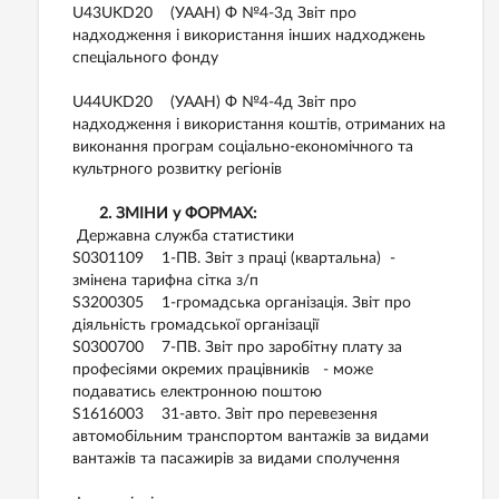
U43UKD20 (УААН) Ф №4-3д Звіт про
надходження і використання інших надходжень
спеціального фонду
U44UKD20 (УААН) Ф №4-4д Звіт про
надходження і використання коштів, отриманих на
виконання програм соціально-економічного та
культрного розвитку регіонів
2. ЗМІНИ у ФОРМАХ:
Державна служба статистики
S0301109 1-ПВ. Звіт з праці (квартальна) -
змінена тарифна сітка з/п
S3200305 1-громадська організація. Звіт про
діяльність громадської організації
S0300700 7-ПВ. Звіт про заробітну плату за
професіями окремих працівників - може
подаватись електронною поштою
S1616003 31-авто. Звіт про перевезення
автомобільним транспортом вантажів за видами
вантажів та пасажирів за видами сполучення