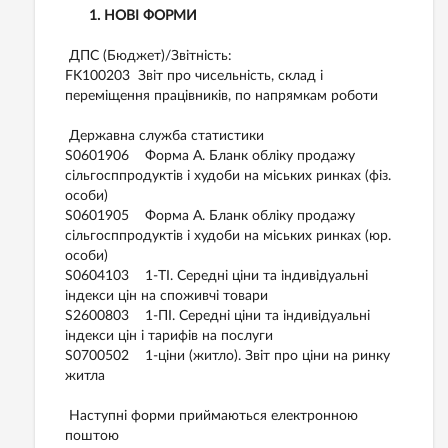
1. НОВІ ФОРМИ
ДПС (Бюджет)/Звітність:
FK100203 Звіт про чисельність, склад і
переміщення працівників, по напрямкам роботи
Державна служба статистики
S0601906 Форма А. Бланк обліку продажу
сільгосппродуктів і худоби на міських ринках (фіз.
особи)
S0601905 Форма А. Бланк обліку продажу
сільгосппродуктів і худоби на міських ринках (юр.
особи)
S0604103 1-ТІ. Середні ціни та індивідуальні
індекси цін на споживчі товари
S2600803 1-ПІ. Середні ціни та індивідуальні
індекси цін і тарифів на послуги
S0700502 1-ціни (житло). Звіт про ціни на ринку
житла
Наступні форми приймаються електронною
поштою