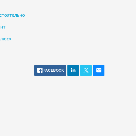
остоятельно
ент
Плюс»
FACEBOOK