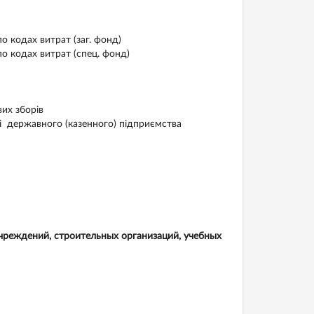
 кодах витрат (заг. фонд)
о кодах витрат (спец. фонд)
а обов’язкових зборів
ті державного (казенного) підприємства
учреждений, строительных организаций, учебных