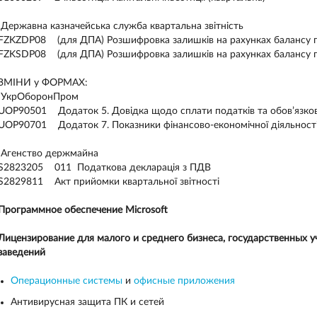
Державна казначейська служба квартальна звітність
FZKZDP08 (для ДПА) Розшифровка залишків на рахунках балансу по
FZKSDP08 (для ДПА) Розшифровка залишків на рахунках балансу п
ЗМІНИ у ФОРМАХ:
УкрОборонПром
UOP90501 Додаток 5. Довідка щодо сплати податків т
UOP90701 Додаток 7. Показники фінансово-економічної діяльнос
Агенство держмайна
S2823205 011 Податкова декларація з ПДВ
S2829811 Акт прийомки квартальної звітності
Программное обеспечение Microsoft
Лицензирование для малого и среднего бизнеса, государственных 
заведений
Операционные системы
и
офисные приложения
Антивирусная защита ПК и сетей