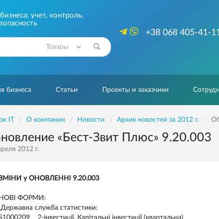
изнеса: учет, контроль,
зопасность
+38 068 405-41-1
Найти
я бизнеса
Статьи
Проекты и заказчики
Сотрудн
ок IT
О компании
Новости
Архив новостей за 2012 г.
Об
новление «Бест-Звит Плюс» 9.20.003
реля 2012 г.
ЗМІНИ у ОНОВЛЕННІ 9.20.003
НОВІ ФОРМИ:
Державна служба статистики:
S1000209 2-інвестиції. Капітальні інвестиції (квартальна)