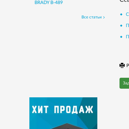
BRADY B-489
С
Все статьи
П
П
Р
За