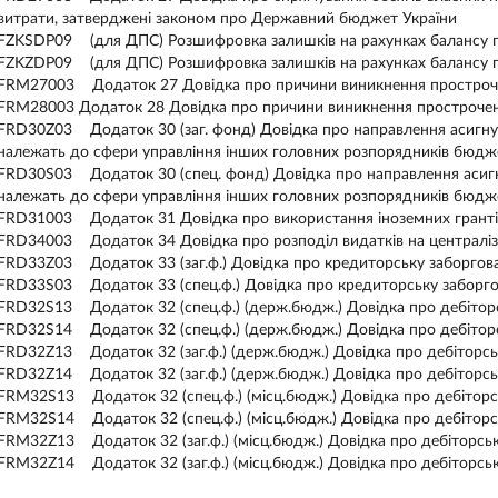
витрати, затверджені законом про Державний бюджет України
FZKSDP09 (для ДПС) Розшифровка залишків на рахунках балансу по
FZKZDP09 (для ДПС) Розшифровка залишків на рахунках балансу по
FRM27003 Додаток 27 Довідка про причини виникнення прострочен
FRM28003 Додаток 28 Довідка про причини виникнення прострочено
FRD30Z03 Додаток 30 (заг. фонд) Довідка про направлення асигну
належать до сфери управління інших головних розпорядників бюдж
FRD30S03 Додаток 30 (спец. фонд) Довідка про направлення асигн
належать до сфери управління інших головних розпорядників бюдж
FRD31003 Додаток 31 Довідка про використання іноземних гранті
FRD34003 Додаток 34 Довідка про розподіл видатків на централізо
FRD33Z03 Додаток 33 (заг.ф.) Довідка про кредиторську заборгова
FRD33S03 Додаток 33 (спец.ф.) Довідка про кредиторську заборго
FRD32S13 Додаток 32 (спец.ф.) (держ.бюдж.) Довідка про дебіторс
FRD32S14 Додаток 32 (спец.ф.) (держ.бюдж.) Довідка про дебіторс
FRD32Z13 Додаток 32 (заг.ф.) (держ.бюдж.) Довідка про дебіторсь
FRD32Z14 Додаток 32 (заг.ф.) (держ.бюдж.) Довідка про дебіторськ
FRM32S13 Додаток 32 (спец.ф.) (місц.бюдж.) Довідка про дебіторс
FRM32S14 Додаток 32 (спец.ф.) (місц.бюдж.) Довідка про дебіторсь
FRM32Z13 Додаток 32 (заг.ф.) (місц.бюдж.) Довідка про дебіторськ
FRM32Z14 Додаток 32 (заг.ф.) (місц.бюдж.) Довідка про дебіторськ