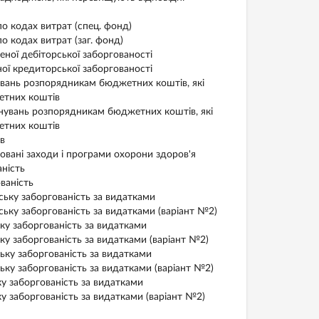
 кодах витрат (спец. фонд)
 кодах витрат (заг. фонд)
ої дебіторської заборгованості
ї кредиторської заборгованості
вань розпорядникам бюджетних коштів, які
етних коштів
увань розпорядникам бюджетних коштів, які
етних коштів
в
вані заходи і програми охорони здоров'я
ність
ваність
ьку заборгованість за видатками
ьку заборгованість за видатками (варіант №2)
ку заборгованість за видатками
у заборгованість за видатками (варіант №2)
ьку заборгованість за видатками
ку заборгованість за видатками (варіант №2)
у заборгованість за видатками
у заборгованість за видатками (варіант №2)