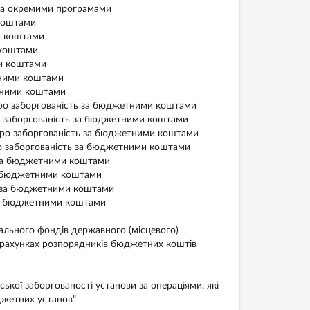
 за окремими програмами
 коштами
и коштами
 коштами
и коштами
ними коштами
тними коштами
ро заборгованість за бюджетними коштами
о заборгованість за бюджетними коштами
про заборгованість за бюджетними коштами
о заборгованість за бюджетними коштами
 за бюджетними коштами
за бюджетними коштами
ь за бюджетними коштами
за бюджетними коштами
льного фондiв державного (мiсцевого)
х рахунках розпорядників бюджетних коштів
ої заборгованості установи за операціями, які
джетних установ"