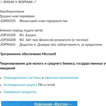
*» ЗМІНИ У ФОРМАХ «*
Укроборонпром
Додано нові перевірки:
UOP00105 Фінансовий план підприємства
Змінено період подачі звітів:
UOP10109 Ф1. Баланс
UOP20208 Ф2. Звіт про фінансові результати (в тисячах)
UOP90601 Додаток 6. Довідка про заборгованість за кредитами
Программное обеспечение Microsoft
Лицензирование для малого и среднего бизнеса, государственных 
заведений
Операционные системы
и
офисные приложения
Антивирусная защита
ПК и сетей
Серверные продукты