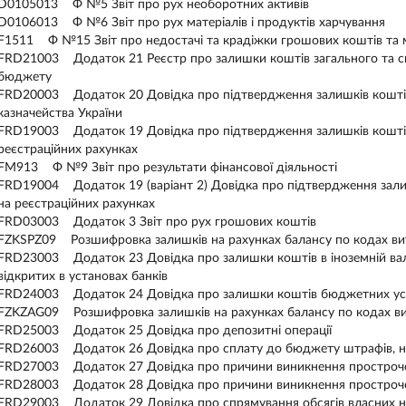
D0105013 Ф №5 Звіт про рух необоротних активів
D0106013 Ф №6 Звіт про рух матеріалів і продуктів харчування
F1511 Ф №15 Звіт про недостачі та крадіжки грошових коштів та м
FRD21003 Додаток 21 Реєстр про залишки коштiв загального та сп
бюджету
FRD20003 Додаток 20 Довідка про підтвердження залишків коштiв 
казначейства України
FRD19003 Додаток 19 Довідка про підтвердження залишків коштів 
реєстраційних рахунках
FM913 Ф №9 Звіт про результати фінансової діяльності
FRD19004 Додаток 19 (варіант 2) Довідка про підтвердження залиш
на реєстраційних рахунках
FRD03003 Додаток 3 Звіт про рух грошових коштів
FZKSPZ09 Розшифровка залишків на рахунках балансу по кодах вит
FRD23003 Додаток 23 Довідка про залишки коштів в іноземній вал
відкритих в установах банків
FRD24003 Додаток 24 Довідка про залишки коштів бюджетних уста
FZKZAG09 Розшифровка залишків на рахунках балансу по кодах вит
FRD25003 Додаток 25 Довідка про депозитні операції
FRD26003 Додаток 26 Довідка про сплату до бюджету штрафів, 
FRD27003 Додаток 27 Довідка про причини виникнення прострочен
FRD28003 Додаток 28 Довідка про причини виникнення прострочен
FRD29003 Додаток 29 Довідка про спрямування обсягів власних на