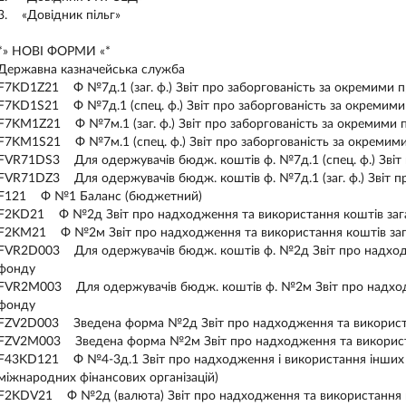
3. «Довідник пільг»
*» НОВІ ФОРМИ «*
Державна казначейська служба
F7KD1Z21 Ф №7д.1 (заг. ф.) Звіт про заборгованість за окремими 
F7KD1S21 Ф №7д.1 (спец. ф.) Звіт про заборгованість за окремим
F7KM1Z21 Ф №7м.1 (заг. ф.) Звіт про заборгованість за окремими
F7KM1S21 Ф №7м.1 (спец. ф.) Звіт про заборгованість за окремим
FVR71DS3 Для одержувачів бюдж. коштів ф. №7д.1 (спец. ф.) Звіт
FVR71DZ3 Для одержувачів бюдж. коштів ф. №7д.1 (заг. ф.) Звіт п
F121 Ф №1 Баланс (бюджетний)
F2KD21 Ф №2д Звіт про надходження та використання коштів заг
F2KM21 Ф №2м Звіт про надходження та використання коштів за
FVR2D003 Для одержувачів бюдж. коштів ф. №2д Звіт про надходж
фонду
FVR2M003 Для одержувачів бюдж. коштів ф. №2м Звіт про надходж
фонду
FZV2D003 Зведена форма №2д Звіт про надходження та використа
FZV2M003 Зведена форма №2м Звіт про надходження та використ
F43KD121 Ф №4-3д.1 Звіт про надходження і використання інших 
міжнародних фінансових організацій)
F2KDV21 Ф №2д (валюта) Звіт про надходження та використання 