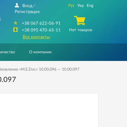
Вход
Рус
Укр
Eng
/
Регистрация
1
+38 067 622-06-91
+38 095 470-65-11
Нет товаров
Все контакты
ичество
О компании
новление «M.E.Doc» 10.00.096 — 10.00.097
0.097