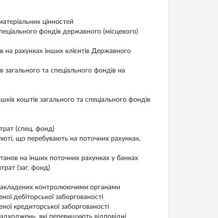
атеріальних цінностей
ецiального фондiв державного (мiсцевого)
на рахунках інших клієнтів Державного
загального та спеціального фондів на
ків коштів загального та спеціального фондів
рат (спец. фонд)
юті, що перебувають на поточних рахунках,
нов на інших поточних рахунках у банках
рат (заг. фонд)
накладених контролюючими органами
ої дебіторської заборгованості
ої кредиторської заборгованості
дходжень, які перевищують відповідні