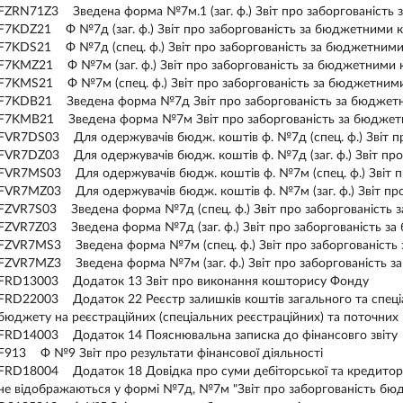
FZRN71Z3 Зведена форма №7м.1 (заг. ф.) Звіт про заборгованість
F7KDZ21 Ф №7д (заг. ф.) Звіт про заборгованість за бюджетними
F7KDS21 Ф №7д (спец. ф.) Звіт про заборгованість за бюджетним
F7KMZ21 Ф №7м (заг. ф.) Звіт про заборгованість за бюджетними
F7KMS21 Ф №7м (спец. ф.) Звіт про заборгованість за бюджетним
F7KDB21 Зведена форма №7д Звіт про заборгованість за бюджет
F7KMB21 Зведена форма №7м Звіт про заборгованість за бюдже
FVR7DS03 Для одержувачів бюдж. коштів ф. №7д (спец. ф.) Звіт п
FVR7DZ03 Для одержувачів бюдж. коштів ф. №7д (заг. ф.) Звіт пр
FVR7MS03 Для одержувачів бюдж. коштів ф. №7м (спец. ф.) Звіт 
FVR7MZ03 Для одержувачів бюдж. коштів ф. №7м (заг. ф.) Звіт пр
FZVR7S03 Зведена форма №7д (спец. ф.) Звіт про заборгованість
FZVR7Z03 Зведена форма №7д (заг. ф.) Звіт про заборгованість 
FZVR7MS3 Зведена форма №7м (спец. ф.) Звіт про заборгованіст
FZVR7MZ3 Зведена форма №7м (заг. ф.) Звіт про заборгованість 
FRD13003 Додаток 13 Звіт про виконання кошторису Фонду
FRD22003 Додаток 22 Реєстр залишків коштiв загального та спецiа
бюджету на реєстрацiйних (спецiальних реєстрацiйних) та поточни
FRD14003 Додаток 14 Пояснювальна записка до фінансовго звіту
F913 Ф №9 Звіт про результати фінансової діяльності
FRD18004 Додаток 18 Довідка про суми дебіторської та кредиторськ
не відображаються у формі №7д, №7м "Звіт про заборгованість бю