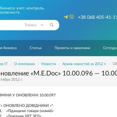
изнеса: учет, контроль,
зопасность
+38 068 405-41-1
Найти
я бизнеса
Статьи
Проекты и заказчики
Сотрудн
ок IT
О компании
Новости
Архив новостей за 2012 г.
Об
новление «M.E.Doc» 10.00.096 — 10.0
тября 2012 г.
ЗМІНИ У ОНОВЛЕННІ 10.00.097
*» ОНОВЛЕНО ДОВІДНИКИ «*
1. «Підакцизні товари (новий)»
2. «Довідник УКТ ЗЕД»