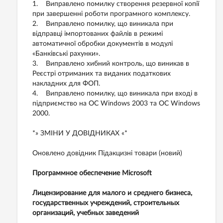
1. Виправлено помилку створення резервної копії
при завершенні роботи програмного комплексу.
2. Виправлено помилку, що виникала при
відправці імпортованих файлів в режимі
автоматичної обробки документів в модулі
«Банківські рахунки».
3. Виправлено хибний контроль, що виникав в
Реєстрі отриманих та виданих податкових
накладних для ФОП.
4. Виправлено помилку, що виникала при вході в
підприємство на ОС Windows 2003 та ОС Windows
2000.
*» ЗМІНИ У ДОВІДНИКАХ «*
Оновлено довідник Підакцизні товари (новий)
Программное обеспечение Microsoft
Лицензирование для малого и среднего бизнеса,
государственных учреждений, строительных
организаций, учебных заведений