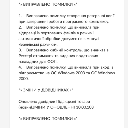
*» ВИПРАВЛЕНО ПОМИЛКИ «*
1. Виправлено помилку створення резервної копії
при завершенні роботи програмного комплексу.
2. Виправлено помилку, що виникала при
відправці імпортованих файлів в режимі
автоматичної обробки документів в модулі
«Банківські рахунки».
3. Виправлено хибний контроль, що виникав в
Реєстрі отриманих та виданих податкових
накладних для ФОП.
4. Виправлено помилку, що виникала при вході в
підприємство на ОС Windows 2003 та ОС Windows
2000.
*» ЗМІНИ У ДОВІДНИКАХ «*
Оновлено довідник Підакцизні товари
(новий)ЗМІНИ У ОНОВЛЕННІ 10.00.103
*» ВИПРАВЛЕНО ПОМИЛКИ «*