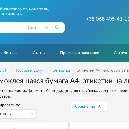
изнеса: учет, контроль,
зопасность
+38 068 405-41-1
Найти
я бизнеса
Статьи
Проекты и заказчики
Сотрудн
ок IT
Товары и услуги
Этикетка
Этикетки А4, листовые эти
моклеящаяся бумага А4, этикетки на л
етки на листах формата А4 подходят для струйных, лазерных, черн
ратов.
ировать по
Сравнение
(0)