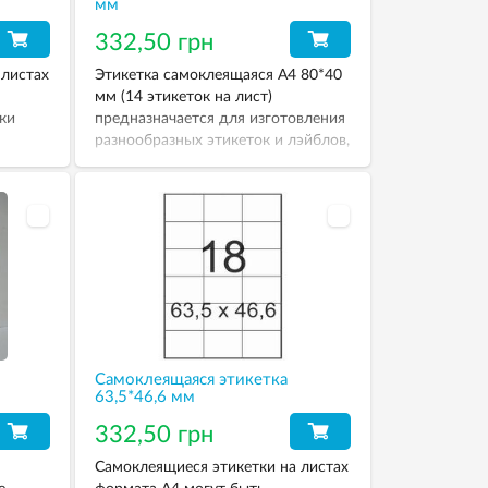
мм
332,50 грн
 листах
Этикетка самоклеящаяся А4 80*40
мм (14 этикеток на лист)
ки
предназначается для изготовления
разнообразных этикеток и лэйблов,
ых
которые используются как
, а
наклейки на товарные упаковки и
ой
любые изделия, требующие
«наружной» маркировки (например
дискеты, папки, ценники и т.д.).
Печатать этикетки можно на
струйных и лазерных принтерах, а
также копировальных аппаратах.
Самоклеящаяся этикетка
63,5*46,6 мм
332,50 грн
Самоклеящиеся этикетки на листах