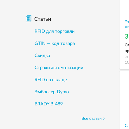
пр
ап
од
Статьи
Э
ли
л
RFID для торговли
3
GTIN — код товара
Са
пр
Скидка
эт
10
Страхи автоматизации
RFID на складе
Эмбоссер Dymo
BRADY B-489
Все статьи
С