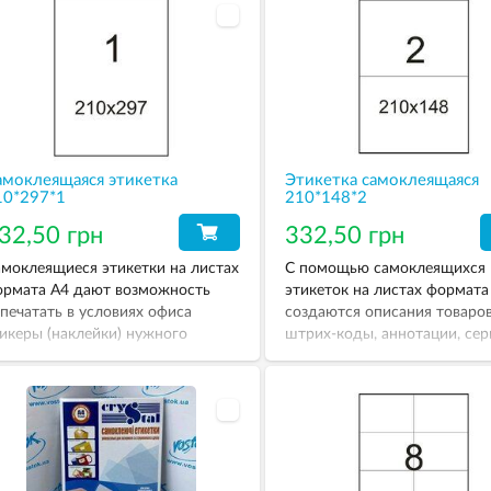
амоклеящаяся этикетка
Этикетка самоклеящаяся
10*297*1
210*148*2
32,50 грн
332,50 грн
моклеящиеся этикетки на листах
С помощью самоклеящихся
рмата А4 дают возможность
этикеток на листах формата
печатать в условиях офиса
создаются описания товаров
икеры (наклейки) нужного
штрих-коды, аннотации, се
змера, не прибегая к услугам
описания продукции и проче
пографии. Популярность
иверсальных этикеток на листах
рмата А4 обусловлена тем, что
и подходят для любого
орудования – струйных,
зерных, черно-белых и цветных