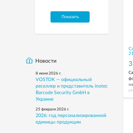
Показать
С
2
Новости
3
Са
8 июня 2026 г.
фо
VOSTOK — официальный
на
реселлер и представитель inotec
ст
Barcode Security GmbH в
ра
Украине
ти
ун
25 февраля 2026 г.
фо
2026: год персонализированной
он
единицы продукции
об
ла