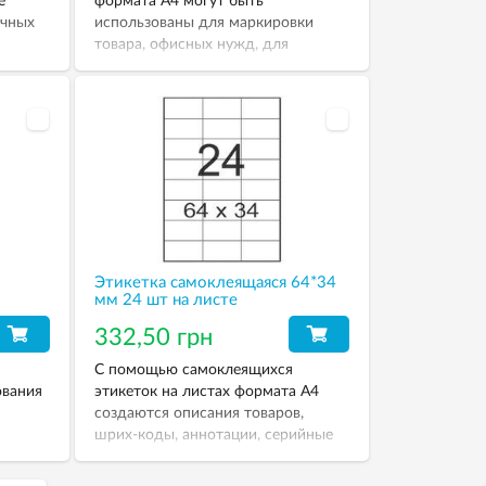
е
формата А4 могут быть
ичных
использованы для маркировки
товара, офисных нужд, для
ы из
нанесения описания, почтовых
но для
наклеек на письма и посылки, а
ых
также любой дополнительной
информации.
Этикетка самоклеящаяся 64*34
мм 24 шт на листе
332,50 грн
С помощью самоклеящихся
ования
этикеток на листах формата А4
создаются описания товаров,
шрих-коды, аннотации, серийные
описания продукции и прочее.