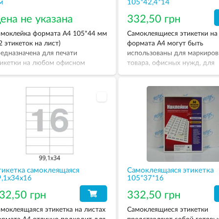
м
105*42,4*14
ена не указана
332,50 грн
моклейка формата А4 105*44 мм
Самоклеящиеся этикетки на
2 этикеток на лист)
формата А4 могут быть
едназначена для печати
использованы для маркиров
икетки на любом офисном
товара, офисных нужд, для
интере: струйном, лазерном,
нанесения описания, почтов
рно-белом и цветном. Форматы
наклеек на письма и посылки
икеток совместимы с наиболее
также любой дополнительн
звестными компьютерными
информации.
ограммами.
тикетка самоклеящаяся
Самоклеящаяся этикетка
9,1х34х16
105*37*16
32,50 грн
332,50 грн
моклеящаяся этикетка на листах
Самоклеящиеся этикетки