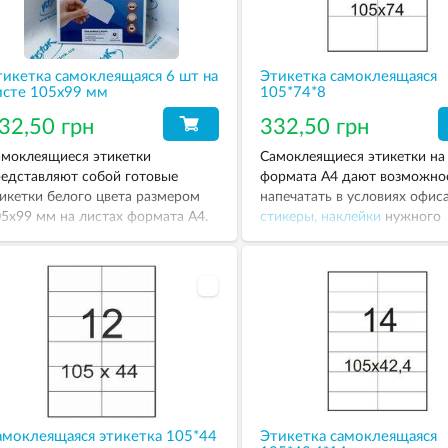
интеров, копировальных
паратов. Этикетка формата А4
на штука на листе, в пачке сто
тикетка самоклеящаяся 6 шт на
Этикетка самоклеящаяся
стов.
исте 105х99 мм
105*74*8
32,50 грн
332,50 грн
моклеящиеся этикетки
Самоклеящиеся этикетки на
едставляют собой готовые
формата А4 дают возможно
икетки белого цвета размером
напечатать в условиях офис
5х99 мм на листах формата А4.
стикеры, наклейки
нужного
размера, не прибегая к услу
типографии. Популярность
универсальных этикеток на 
формата А4 обусловлена тем
они подходят для любого
оборудования – струйных,
лазерных, черно-белых и цв
принтеров, копировальных
аппаратов.
амоклеящаяся этикетка 105*44
Этикетка самоклеящаяся