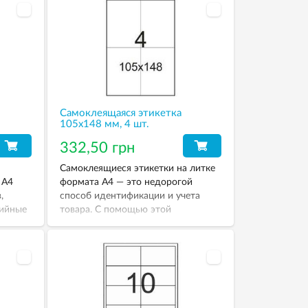
Самоклеящаяся этикетка
105х148 мм, 4 шт.
332,50 грн
Самоклеящиеся этикетки на литке
 А4
формата А4 — это недорогой
,
способ идентификации и учета
рийные
товара. С помощью этой
е.
самоклейки вы можете напечатать
этикетки с различной
информацией: штрих-кодом,
инструкцией, аннотацией,
описанием товара, ценой, весом,
сроком годности продукта, его
составом, реквизитами