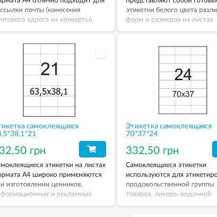
рмата А4 отлично подходит для
представляют собой готовы
ссылки почты (нанесения
этикетки белого цвета разл
чтового адреса на конверты),
форм и размеров на листах
я нанесения штрих-кодов на
формата А4. Они изготовлен
вары, для рекламных стикеров в
бумаги, созданной специаль
тро и наземном транспорте.
печати на струйных, лазерн
принтерах и копировальных
аппаратах.
тикетка самоклеящаяся
Этикетка самоклеящаяся
,5*38,1*21
70*37*24
32,50 грн
332,50 грн
моклеящиеся этикетки на листах
Самоклеящиеся этикетки
ормата А4 широко применяются
используются для этикетир
и изготовлении ценников,
продовольственной группы
нформационных и рекламных
товаров, ликеро–водочной
ъявлений, декоративных работ.
продукции, парфюмерной,
косметической продукции,