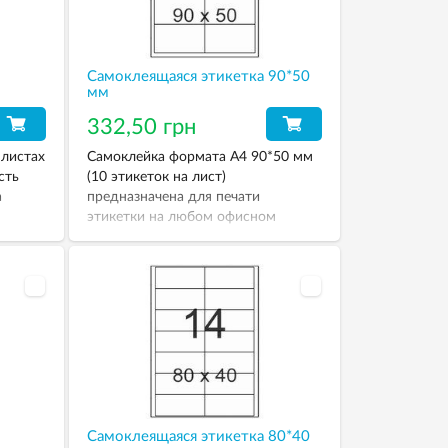
предприятия, почтовым адресом,
рекламой и мн.др.
Самоклеящаяся этикетка 90*50
мм
332,50 грн
 листах
Самоклейка формата А4 90*50 мм
сть
(10 этикеток на лист)
а
предназначена для печати
этикетки на любом офисном
гам
принтере: струйном, лазерном,
черно-белом и цветном. Форматы
листах
этикеток совместимы с наиболее
, что
известными компьютерными
программами.
етных
Самоклеящаяся этикетка 80*40