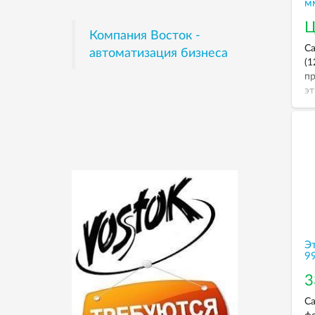
м
Ц
Компания Восток -
Са
автоматизация бизнеса
(1
пр
эт
пр
че
эт
и
пр
Э
9
3
Са