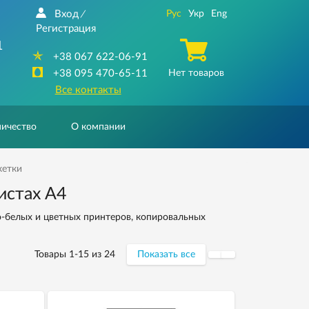
Вход
Рус
Укр
Eng
/
Регистрация
1
+38 067 622-06-91
+38 095 470-65-11
Нет товаров
Все контакты
ичество
О компании
кетки
истах А4
о-белых и цветных принтеров, копировальных
Товары 1-15 из 24
Показать все