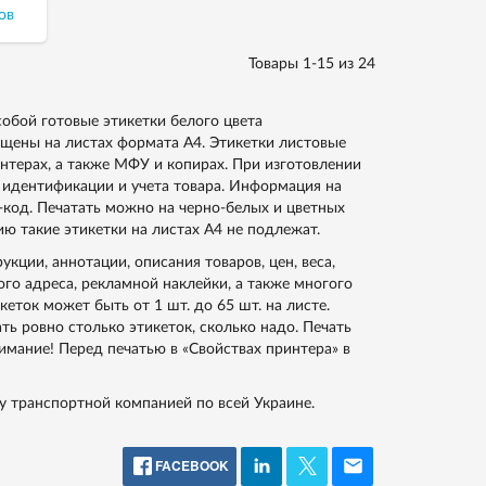
тары и
ов
Товары 1-15 из 24
собой готовые этикетки белого цвета
щены на листах формата А4. Этикетки листовые
нтерах, а также МФУ и копирах. При изготовлении
б идентификации и учета товара. Информация на
х-код. Печатать можно на черно-белых и цветных
ю такие этикетки на листах А4 не подлежат.
кции, аннотации, описания товаров, цен, веса,
ого адреса, рекламной наклейки, а также многого
кеток может быть от 1 шт. до 65 шт. на листе.
ь ровно столько этикеток, сколько надо. Печать
мание! Перед печатью в «Свойствах принтера» в
ку транспортной компанией по всей Украине.
FACEBOOK