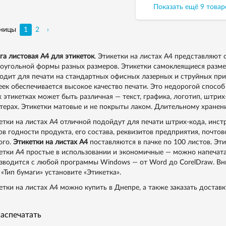
продуктов бытовой химии, 
Показать ещё
9
товар
упаковки.
ницы
1
2
›
га листовая А4 для этикеток
. Этикетки на листах А4 представляют 
оугольной формы разных размеров. Этикетки самоклеящиеся разме
одит для печати на стандартных офисных лазерных и струйных при
еек обеспечивается высокое качество печати. Это недорогой спосо
х этикетках может быть различная — текст, графика, логотип, штри
терах. Этикетки матовые и не покрыты лаком. Длительному хранени
етки на листах А4 отличной подойдут для печати штрих-кода, инстру
ов годности продукта, его состава, реквизитов предприятия, почтов
ого.
Этикетки на листах А4
поставляются в пачке по 100 листов. Эти
етки А4 простые в использовании и экономичные — можно напечатат
зводится с любой программы Windows — от Word до CorelDraw. Вни
 «Тип бумаги» установите «Этикетка».
етки на листах А4 можно купить в Днепре, а также заказать достав
аспечатать