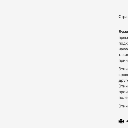
Стра
Бума
прям
подх
накл
таки
прин
Этик
срок
друг
Этик
прои
поле
Этик
Р