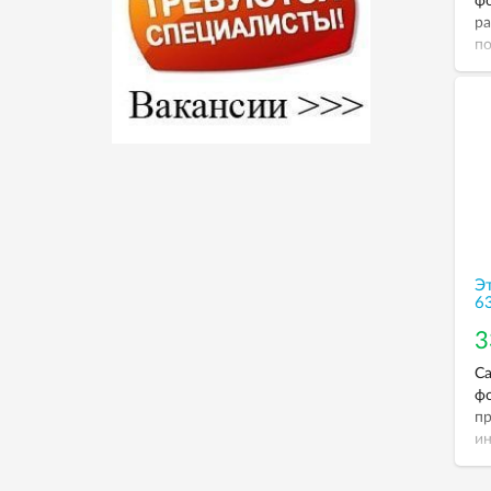
фо
ра
по
дл
то
ме
Э
63
3
Са
ф
пр
и
об