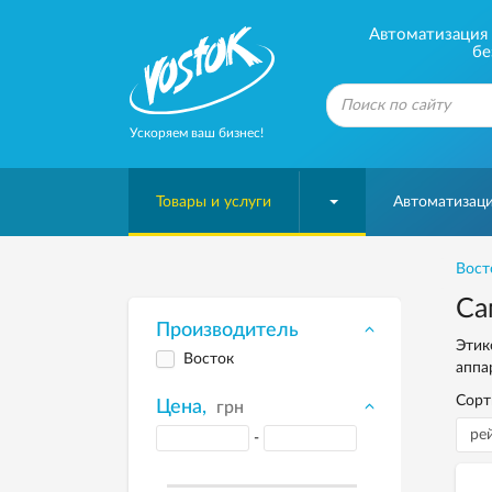
Автоматизация б
бе
Ускоряем ваш бизнес!
Товары и услуги
Автоматизаци
Вост
Са
Производитель
Этик
Восток
аппа
Сорт
Цена,
грн
-