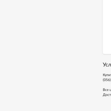
Усл
Купи
(056)
Все 
Дост