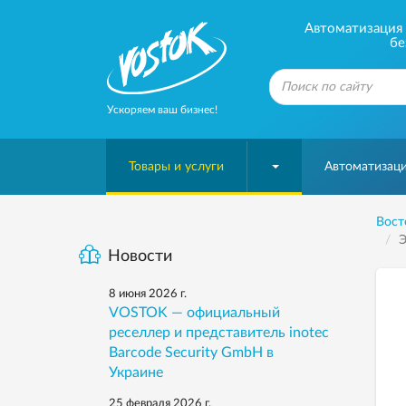
Автоматизация б
бе
Ускоряем ваш бизнес!
Товары и услуги
Автоматизаци
Вост
Э
Новости
8 июня 2026 г.
VOSTOK — официальный
реселлер и представитель inotec
Barcode Security GmbH в
Украине
25 февраля 2026 г.