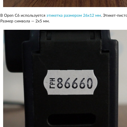
В Open С6 используется
этикетка размером 26х12 мм
. Этикет-пист
Размер символа — 2х5 мм.