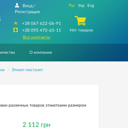
Вход
Рус
Укр
Eng
/
Регистрация
1
+38 067 622-06-91
+38 095 470-65-11
Нет товаров
Все контакты
ичество
О компании
вки
Этикет-пистолет
овки различных товаров этикетками размером
2 112 грн