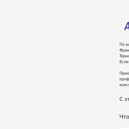
По в
Фран
Терн
Если
Прио
проф
конс
С э
Что