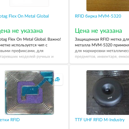
otag Flex On Metal Global
RFID бирка MVM-5320
ена не указана
Цена не указана
otag Flex On Metal Global. Важно!
Защищенная RFID метка дл
метке используется чип с
металла MVM-5320 применя
выми префиксами, для
для маркировки металличес
таревших моделей ручных и
предметов, инвентаря, емко
ационарных считывателей, чтобы
Размер бирки — 55х22х5 мм
резаписывать метки может
надобится обновления
айверов и операционного
ограммного обеспечения!!!
етки RFID
TTF UHF RFID M-Industry