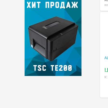
ма
во
Ме
Пр
ра
сп
ла
с
ст
га
ис
A
Ц
К 