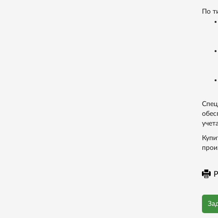
По т
Спец
обес
учет
Купи
прои
Р
За