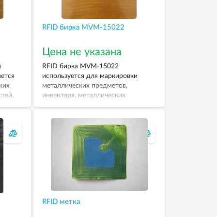
RFID бирка MVM-15022
Цена не указана
я
RFID бирка MVM-15022
ется
используется для маркировки
ких
металлических предметов,
стей.
инвентаря, металлических
.
емкостей. Рабочая частота — 860-
930 МГц.
RFID метка