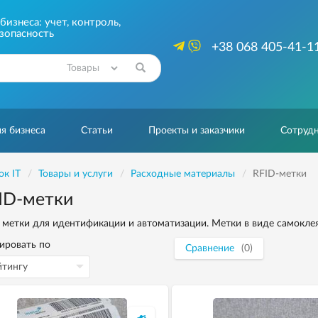
изнеса: учет, контроль,
зопасность
+38 068 405-41-1
Найти
я бизнеса
Статьи
Проекты и заказчики
Сотрудн
ок IT
Товары и услуги
Расходные материалы
RFID-метки
ID-метки
 метки для идентификации и автоматизации. Метки в виде самокле
ировать по
Сравнение
(0)