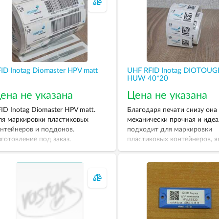
ID Inotag Diomaster HPV matt
UHF RFID Inotag DIOTOUG
HUW 40*20
ена не указана
Цена не указана
ID Inotag Diomaster HPV matt.
Благодаря печати снизу она
я маркировки пластиковых
механически прочная и иде
нтейнеров и поддонов.
подходит для маркировки
готовление под заказ.
пластиковых контейнеров, 
едоставляются образцы для
и поддонов, которые очища
стирования.
под высоким давлением и
высокими температурами.
Чрезвычайно прочная.