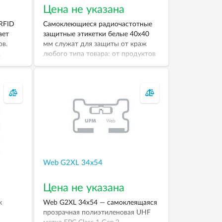
Цена не указана
RFID
Самоклеющиеся радиочастотные
ает
защитные этикетки белые 40х40
ов.
мм служат для защиты от краж
.
любого типа товара: от продуктов
в супермаркете, книг и аудио-
видео кассет до текстильных
изделий и электроники. RFID-
метки содержат антенны,
позволяющие им получать и
отправлять сигнал радиочастотной
идентификации, запрашиваемый из
RFID-трансивера. Пассивные метки
не нуждаются во внутреннем
источнике питания. В намотке 1000
Web G2XL 34x54
шт.
Цена не указана
к
Web G2XL 34x54 — самоклеящаяся
прозрачная полиэтиленовая UHF