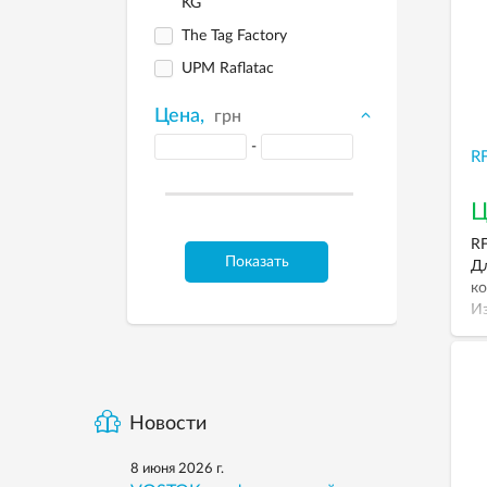
KG
The Tag Factory
UPM Raflatac
Цена,
грн
-
RF
Ц
RF
Показать
Дл
ко
Из
Пр
те
Новости
8 июня 2026 г.