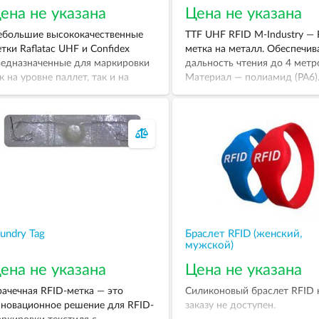
ена не указана
Цена не указана
большие высококачественные
TTF UHF RFID M-Industry — 
тки Raflatac UHF и Confidex
метка на металл. Обеспечив
едназначенные для маркировки
дальность чтения до 4 метр
к на уровне паллет, так и на
Материал — полиамид (PA6)
овне отдельных изделий, с
бочей частотой от 860 до 960
ц. Протокол обмена между
итывателем и меткой: стандарт
C Class 1 Gen 2. Варианты
ставок: Wet Inlay/Dry Inlay/Paper
g.
undry Tag
Браслет RFID (женский,
мужской)
ена не указана
Цена не указана
ачечная RFID-метка — это
Силиконовый браслет RFID 
новационное решение для RFID-
заказу не доступен.