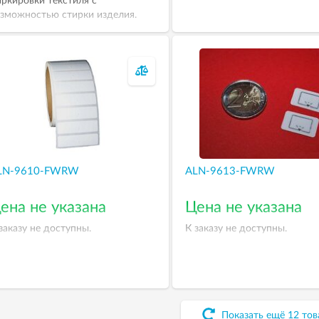
ркировки текстиля с
зможностью стирки изделия.
тка выпускается в виде бирки.
ачечная метка была специально
зработана для использования в
ецодежде: на производстве, в
бораториях и пр. Метки
оответствуют международному
андарту ИСО 18000-6C, это
рантирует возможность их
пользования во всем мире.
LN-9610-FWRW
ALN-9613-FWRW
ена не указана
Цена не указана
заказу не доступны.
К заказу не доступны.
Показать ещё
12
тов