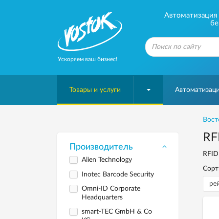
Автоматизация б
бе
Ускоряем ваш бизнес!
Товары и услуги
Автоматизаци
Вост
RF
Производитель
RFID
Alien Technology
Сорт
Inotec Barcode Security
Omni-ID Corporate
Headquarters
smart-TEC GmbH & Co