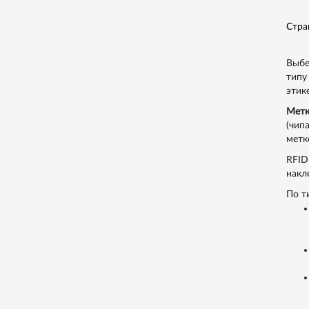
Стра
Выбе
типу
этик
Метк
(чип
метк
RFID
накле
По т