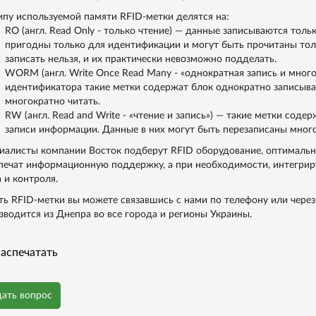
ипу используемой памяти RFID-метки делятся на:
RO (англ. Read Only - только чтение) — данные записываются тольк
пригодны только для идентификации и могут быть прочитаны тол
записать нельзя, и их практически невозможно подделать.
WORM (англ. Write Once Read Many - «однократная запись и много
идентификатора такие метки содержат блок однократно записыв
многократно читать.
RW (англ. Read and Write - «чтение и запись») — такие метки сод
записи информации. Данные в них могут быть перезаписаны много
иалисты компании Восток подберут RFID оборудование, оптимальн
печат информационную поддержку, а при необходимости, интегри
а и контроля.
ть RFID-метки вы можете связавшись с нами по телефону или через
зводится из Днепра во все города и регионы Украины.
аспечатать
дать вопрос