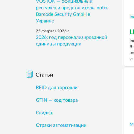
VOSTOK — официальный
реселлер и представитель inotec
Barcode Security GmbH в
In
Украине
Ц
25 февраля 2026 г.
2026: год персонализированной
In
единицы продукции
В 
но
ус
ст
пе
Статьи
по
др
RFID для торговли
пр
GTIN — код товара
Скидка
М
Страхи автоматизации