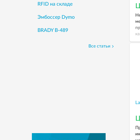
RFID на складе
Ц
Не
Эмбоссер Dymo
ме
пр
BRADY B-489
ка
ур
Все статьи
ра
МГ
сч
EP
по
Ta
La
Ц
Пр
ин