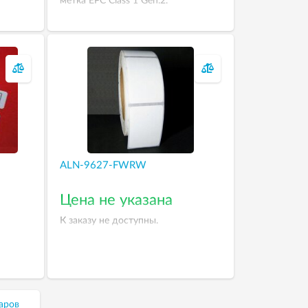
метка EPC Class 1 Gen.2.
ALN-9627-FWRW
Цена не указана
К заказу не доступны.
аров