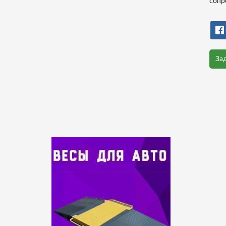
сопр
За