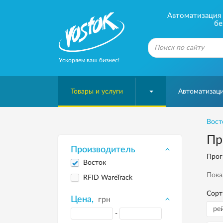
Автоматизация б
бе
Ускоряем ваш бизнес!
Товары и услуги
Автоматизаци
Вост
Пр
Производитель
Прог
Восток
Пока
RFID WareTrack
Сорт
Цена,
грн
-