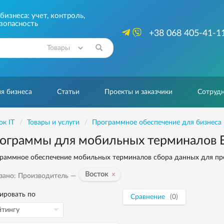
изнеса: учет, контроль,
зопасность
+38 068 405-41-1
Найти
я бизнеса
Статьи
Проекты и заказчики
Сотрудн
ок IT
Товары и услуги
Программное обеспечение для бизнеса
ограммы для мобильных терминалов 
раммное обеспечение мобильных терминалов сбора данных для пр
Восток
зано: Производитель —
ировать по
Сравнение
(0)