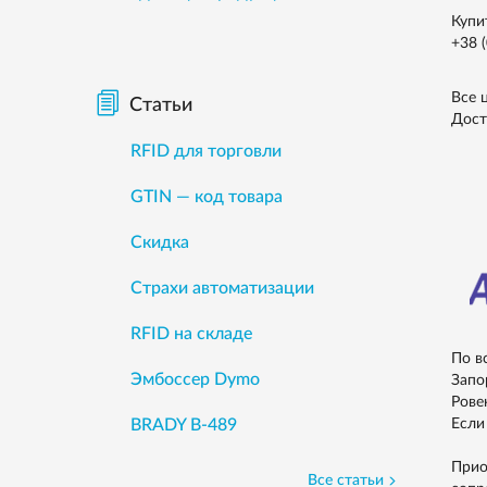
Купи
+38 
Все 
Статьи
Дост
RFID для торговли
GTIN — код товара
Скидка
Страхи автоматизации
RFID на складе
По в
Эмбоссер Dymo
Запо
Рове
BRADY B-489
Если
Прио
Все статьи