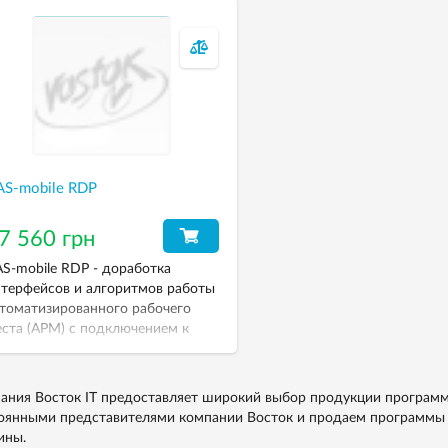
AS-mobile RDP
7 560 грн
S-mobile RDP - доработка
терфейсов и алгоритмов работы
томатизированного рабочего
ста (АРМ) с подключением к
рминальному серверу через RDP.
ания Восток IT предоставляет широкий выбор продукции програм
оянными представителями компании Восток и продаем программы 
ины.