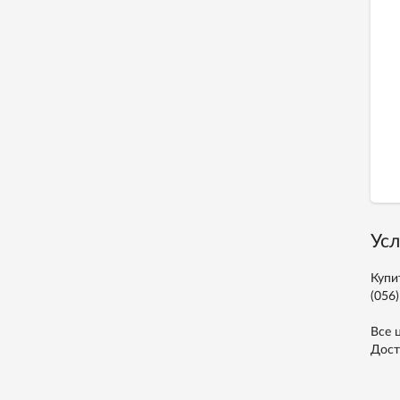
Усл
Купи
(056)
Все 
Дост