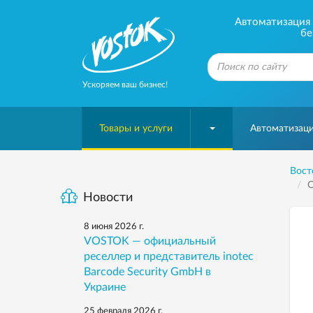
Автоматизация б
бе
Ускоряем ваш бизнес!
Товары и услуги
Автоматизаци
Вост
С
Новости
8 июня 2026 г.
VOSTOK — официальный
реселлер и представитель inotec
Barcode Security GmbH в
Украине
25 февраля 2026 г.