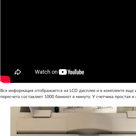
Вся информация отображается на LCD дисплее и в комплекте еще 
пересчета составляет 1000 банкнот в минуту. У счетчика простая и