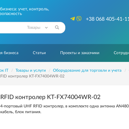
изнеса: учет, контроль,
зопасность
+38 068 405-41-1
Найти
я бизнеса
Статьи
Проекты и заказчики
Сотрудн
ок IT
Товары и услуги
Оборудование для торговли и учета
FID контролер KT-FX74004WR-02
RFID контролер KT-FX74004WR-02
4-портовый UHF RFID контролер, в комплекте одна антенна AN480
кабель, блок питания.