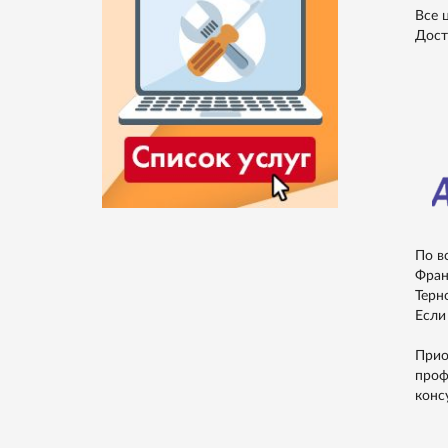
Все 
Дост
По в
Фран
Терн
Если
Прио
проф
конс