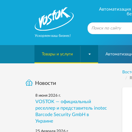
Автоматизация б
бе
Ускоряем ваш бизнес!
Товары и услуги
Автоматизаци
Вост
R
Новости
8 июня 2026 г.
VOSTOK — официальный
реселлер и представитель inotec
Barcode Security GmbH в
Украине
25 февраля 2026 г.