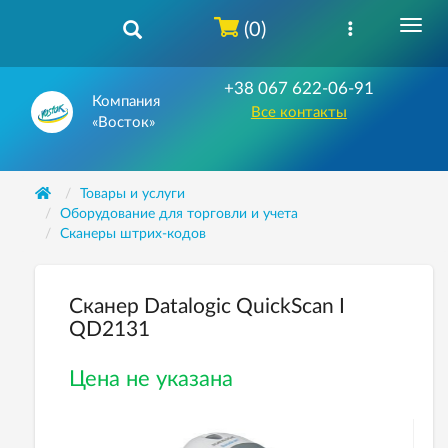
(0)
+38 067 622-06-91
Компания
Все контакты
«Восток»
Товары и услуги
Оборудование для торговли и учета
Сканеры штрих-кодов
Cканер Datalogic QuickScan I
QD2131
Цена не указана