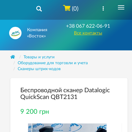
(0)
+38 067 622-06-91
Компания
Все контакты
«Восток»
Товары и услуги
Оборудование для торговли и учета
Сканеры штрих-кодов
Беспроводной сканер Datalogic
QuickScan QBT2131
9 200 грн