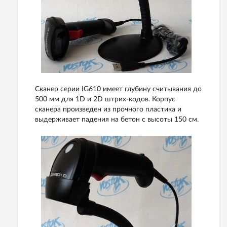
Сканер
серии
IG610
имеет
глубину
считывания
до
500
мм
для
1D
и
2D
штрих
-
кодов
.
Корпус
сканера
произведен
из
прочного
пластика
и
выдерживает
падения
на
бетон
с
высоты
150
см
.