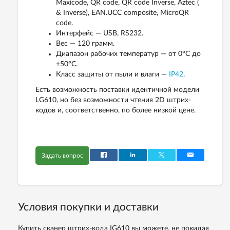
Maxicode, QR code, QR code Inverse, Aztec (
& Inverse), EAN.UCC composite, MicroQR
code.
Интерфейс — USB, RS232.
Вес — 120 грамм.
Диапазон рабочих температур — от 0°С до
+50°С.
Класс защиты от пыли и влаги —
IP42
.
Есть возможность поставки идентичной модели
LG610, но без возможности чтения 2D штрих-
кодов и, соответственно, по более низкой цене.
Задать вопрос
Условия покупки и доставки
Купить сканер штрих-кода IG610 вы можете, не покидая