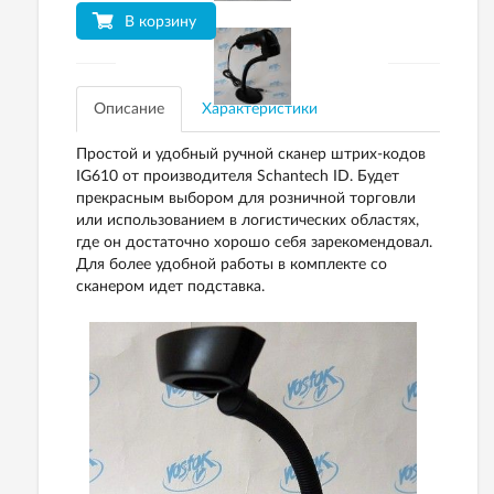
В корзину
Описание
Характеристики
Простой
и
удобный
ручной
сканер
штрих
-
кодов
IG610
от
производителя
Schantech
ID.
Будет
прекрасным
выбором
для
розничной
торговли
или
использованием
в
логистических
областях
,
где
он
достаточно
хорошо
себя
зарекомендовал
.
Для более удобной работы в комплекте со
сканером идет подставка.