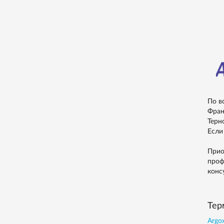
По в
Фран
Терн
Если
Прио
проф
конс
Тер
Argox