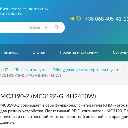
изнеса: учет, контроль,
зопасность
+38 068 405-41-1
Найти
я бизнеса
Статьи
Проекты и заказчики
Сотрудн
ок IT
Товары и услуги
Оборудование для торговли и учета
C3190-Z (MC319Z-GL4H24E0W)
MC3190-Z (MC319Z-GL4H24E0W)
MC3190-Z совмещает в себе функционал считывателя RFID-меток и 
два разных устройства. Портативный RFID-считыватель MC3190-Z
прочности со встроенной многоплоскостной антенной, которая да
данные.