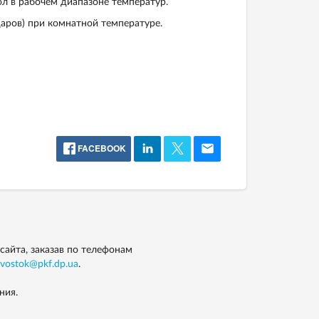
ол в рабочем диапазоне температур.
даров) при комнатной температуре.
FACEBOOK
айта, заказав по телефонам
vostok@pkf.dp.ua
.
ния.