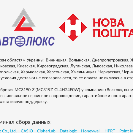
сем областям Украины: Винницкая, Волынская, Днепропетровская, Ж
ковская, Киевская, Кировоградская, Луганская, Львовская, Николаевс
опольская, Харьковская, Херсонская, Хмельницкая, Черкасская, Черн
 условия доставки не оговариваются, то ее оплата не включена в ст
бретая MC3190-Z (MC319Z-GL4H24E0W) у компании «Восток», вы м
ессиональное сервисное сопровождение, гарантийное и постгаран
ультативную поддержку.
минал сбора данных
 Co., Ltd.
CASIO
CipherLab
Datalogic
Honeywell
HPRT
Point M