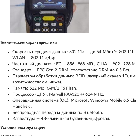
Технические характеристики
Скорость передачи данных: 802.11a — до 54 Мбит/с, 802.11b 
WLAN — 802.11 a/b/g.
Частотный диапазон: ЕС — 856—868 МГц; США — 902—928 М
Стандарт — EPC Gen 2 DRM (соответствие DRM до 0,5 Вт).
Параметры обработки данных: RFID, лазерный сканер 1D, и
возможностях см. ниже).
Память: 512 Мб RAM/1 Гб Flash.
Процессор (ЦПУ): Marvell PXA320 @ 624 MHz.
Операционная система (OC): Microsoft Windows Mobile 6.5 Cla
Handheld.
Беспроводная передача данных по Bluetooth.
Клавиатура — 48-клавишная буквенно-цифровая.
Условия эксплуатации