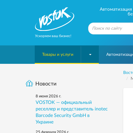
Автоматизация б
бе
Ускоряем ваш бизнес!
Товары и услуги
Автоматизаци
Вост
M
Новости
8 июня 2026 г.
VOSTOK — официальный
реселлер и представитель inotec
Barcode Security GmbH в
Украине
25 февраля 2026 г.