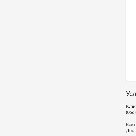
Усл
Купи
(056)
Все 
Дост