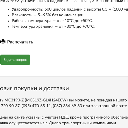
MC3190-Z устойчивость к падениям с высоты 1, 2 м на бетонный п
Ударопрочность: 500 циклов падений с высоты 0,5 м (1000 у
Влажность — 5—95% без конденсации.
Рабочая температура — от –10°C до +50°C.
Температура хранения — от –30°C до +70°C.
Распечатать
Задать вопрос
овия покупки и доставки
ть MC3190-Z (MC319Z-GL4H24E0W) вы можете, не покидая нашего с
 720-90-37, (095) 470-65-11, (067) 384-69-83
или электронной почте
цены на сайте указаны с учетом НДС, кроме программного обеспече
авка осуществляется из г. Днепр транспортными компаниями