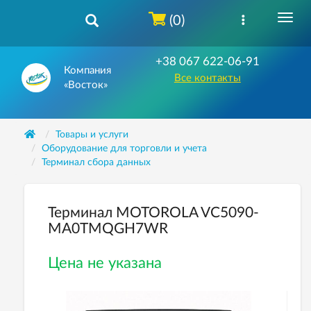
(0)
+38 067 622-06-91
Компания
Все контакты
«Восток»
Товары и услуги
Оборудование для торговли и учета
Терминал сбора данных
Терминал MOTOROLA VC5090-
MA0TMQGH7WR
Цена не указана