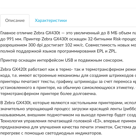
Описание
Характеристики
Главное отличие Zebra GX430t — это увеличенный до 8 МБ объем п
до 991 мм. Принтер Zebra GX430t оснащен 32-битными Risk-процес
разрешением 300 dpi достигает 102 мм/с. Совместимость новых м
полной поддержкой языков программирования EPL и ZPL.
Принтер оснащен интерфейсом USB и подвижным сенсором.
Zebra GX420t работают как в термо- так и термотрансферном реж
кода, т.е. имеют встроенные механизмы для создания штрихкодов
принтеры печатают тексты, графику, штрихкоды за счет переноса к
установленного в принтере, на обычную самоклеющуюся этикетку.
термотрансферном принтере более долговечна.
В Zebra GX430t, которые являются настольными принтерами, испо
значительно упрощающий процесс загрузки красящей ленты (риббон
называемым, внешним подмотчиком на выходе принтер будет созда
Технология управления печатающей головкой «E3», впервые примен
предназначена для улучшения качества печати этикеток. Система д
перегреве с помощью светодиодных индикаторов.