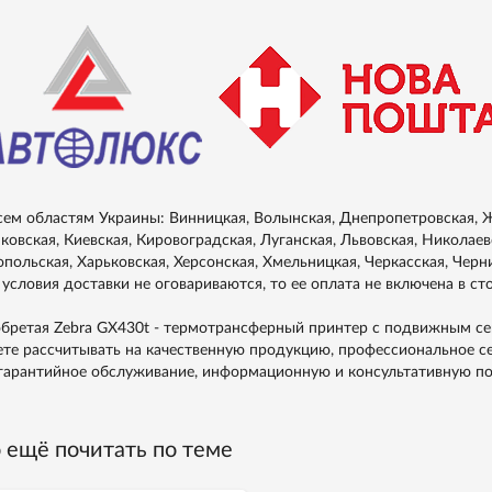
сем областям Украины: Винницкая, Волынская, Днепропетровская, Ж
ковская, Киевская, Кировоградская, Луганская, Львовская, Николаевс
опольская, Харьковская, Херсонская, Хмельницкая, Черкасская, Черн
 условия доставки не оговариваются, то ее оплата не включена в ст
бретая Zebra GX430t - термотрансферный принтер с подвижным сен
те рассчитывать на качественную продукцию, профессиональное с
гарантийное обслуживание, информационную и консультативную п
 ещё почитать по теме