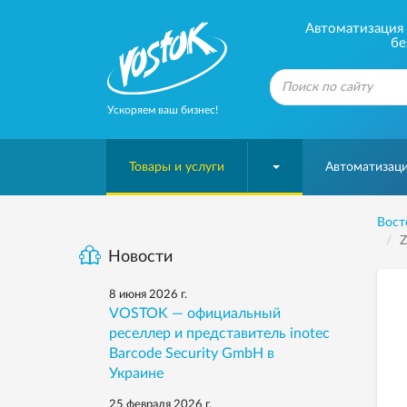
Автоматизация б
бе
Ускоряем ваш бизнес!
Товары и услуги
Автоматизаци
Вост
Z
Новости
8 июня 2026 г.
VOSTOK — официальный
реселлер и представитель inotec
Barcode Security GmbH в
Украине
25 февраля 2026 г.