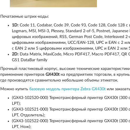
Печатаемые штрих-коды:
1D:
Code 11
,
Codabar
,
Code 39, Code 93, Code 128
,
Code 128
с 
Logmars
,
MSI
,
MSI
-3,
Plessey
,
Standard 2-of-5
,
Postnet
,
Japanese 
цифровых изображений,
RSS
,
German Post Code
,
Interleaved
2-
цифровыми изображениями,
UCC/EAN-128
,
UPC
и
EAN с 2
ил
с
EAN 2
или
5
цифровыми изображениями,
UPC
и
EAN
2 или 
2D:
Data Matrix
,
MaxiCode
,
Micro PDF
417,
Macro PDF
417,
QR C
GS1 DataBar family
Прочный пластиковый корпус, высокие технические характеристик
применение принтеров
GX430t
на предприятиях торговли, в крупны
где производятся сравнительно небольшие объемы этикеток.
Можно купить
базовую модель принтера Zebra GX430t
или заказат
(GX43-102520-000) Термотрансферный принтер GX430t (300 dp
LPT);
(GX43-102521-000) Термотрансферный принтер GX430t (300 dp
LPT, Отделитель);
(GX43-102522-000) Термотрансферный принтер GX430t (300 dp
LPT, Нож);