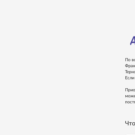
По в
Фран
Терн
Если
Прио
може
пост
Что