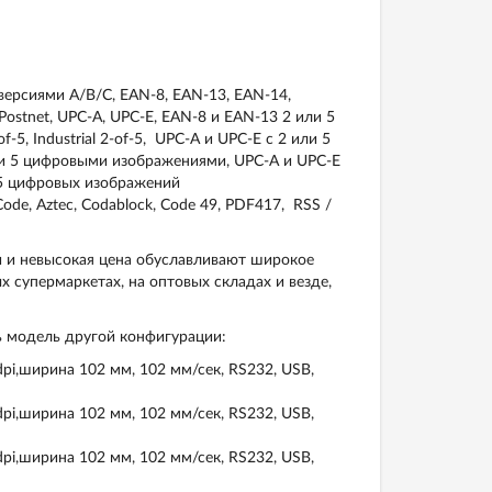
версиями А/В/С
, EAN-8, EAN-13
,
EAN-14
,
Postnet
,
UPC
-
A
,
UPC
-
E
,
EAN
-8 и
EAN
-13 2 или 5
of
-5,
Industrial 2-of-5
,
UPC
-
A
и
UPC
-
E
с 2 или 5
и
5
цифровыми изображениями,
UPC-A
и
UPC-E
5 цифровых изображений
ode, Aztec, Codablock, Code 49, PDF417, RSS /
и и невысокая цена обуславливают широкое
х супермаркетах, на оптовых складах и везде,
ь модель другой конфигурации:
i,ширина 102 мм, 102 мм/сек, RS232, USB,
i,ширина 102 мм, 102 мм/сек, RS232, USB,
i,ширина 102 мм, 102 мм/сек, RS232, USB,