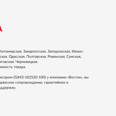
итомирская, Закарпатская, Запорожская, Ивано-
кая, Одесская, Полтавская, Ровенская, Сумская,
иговская, Черновицкая.
оимость товара.
сором (GX43-102520-100) у компании «Восток», вы
ервисное сопровождение, гарантийное и
оддержку.