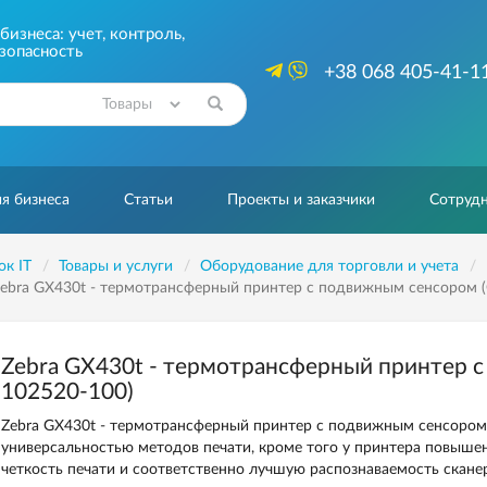
изнеса: учет, контроль,
зопасность
+38 068 405-41-1
Найти
я бизнеса
Статьи
Проекты и заказчики
Сотрудн
ок IT
Товары и услуги
Оборудование для торговли и учета
ebra GX430t - термотрансферный принтер с подвижным сенсором 
Zebra GX430t - термотрансферный принтер 
102520-100)
Zebra GX430t - термотрансферный принтер с подвижным сенсором 
универсальностью методов печати, кроме того у принтера повышенн
четкость печати и соответственно лучшую распознаваемость скане