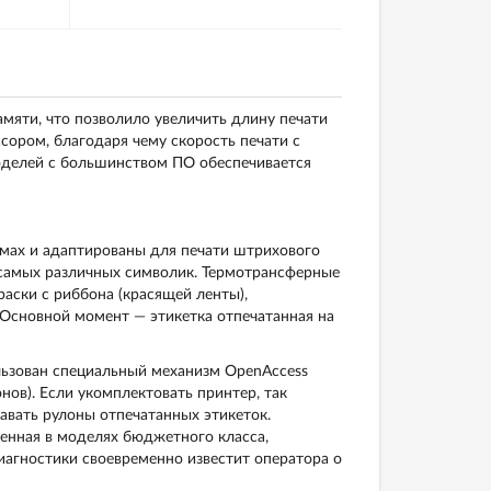
амяти, что позволило увеличить длину печати
сором, благодаря чему скорость печати с
оделей с большинством ПО обеспечивается
имах и адаптированы для печати штрихового
 самых различных символик. Термотрансферные
раски с риббона (красящей ленты),
 Основной момент — этикетка отпечатанная на
льзован специальный механизм OpenAccess
ов). Если укомплектовать принтер, так
вать рулоны отпечатанных этикеток.
енная в моделях бюджетного класса,
иагностики своевременно известит оператора о