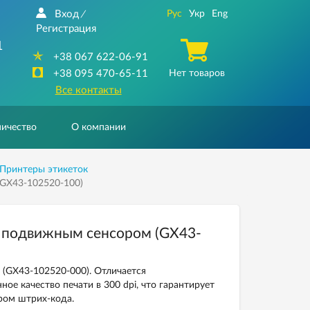
Вход
Рус
Укр
Eng
/
Регистрация
1
+38 067 622-06-91
+38 095 470-65-11
Нет товаров
Все контакты
ичество
О компании
Принтеры этикеток
(GX43-102520-100)
с подвижным сенсором (GX43-
(GX43-102520-000). Отличается
ое качество печати в 300 dpi, что гарантирует
ром штрих-кода.