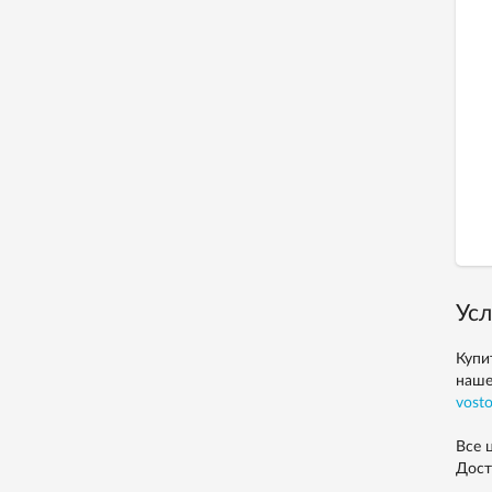
Усл
Купи
наше
vost
Все 
Дост