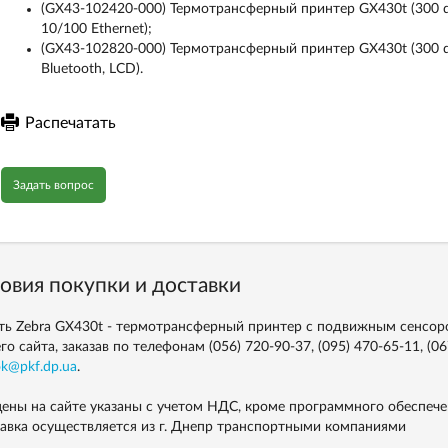
(GX43-102420-000) Термотрансферный принтер GX430t (300 dp
10/100 Ethernet);
(GX43-102820-000) Термотрансферный принтер GX430t (300 dp
Bluetooth, LCD).
Распечатать
Задать вопрос
овия покупки и доставки
ть Zebra GX430t - термотрансферный принтер с подвижным сенсоро
го сайта, заказав по телефонам
(056) 720-90-37, (095) 470-65-11, (0
ok@pkf.dp.ua
.
цены на сайте указаны с учетом НДС, кроме программного обеспече
авка осуществляется из г. Днепр транспортными компаниями