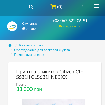
(0)
+38 067 622-06-91
Компания
Все контакты
«Восток»
Товары и услуги
Оборудование для торговли и учета
Принтеры этикеток
Принтер этикеток Citizen CL-
S631II CLS631IINEBXX
Промо!
33 000 грн