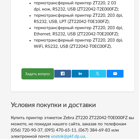
термотрансферный принтер ZT220, 2 03
dpi, нож, RS232, USB (ZT22042-T2E000FZ);
термотрансферный принтер ZT220, 203 dpi,
RS232, USB, LPT (ZT22042-T0E100FZ);
термотрансферный принтер ZT220, 203 dpi,
Ethernet, RS232, USB (ZT22042-T0E200FZ);
термотрансферный принтер ZT220, 203 dpi,
WiFi, RS232, USB (ZT22042-T0EC00FZ).
Задать вопрос
Условия покупки и доставки
Купить принтер этикеток Zebra ZT220 ZT22042-T0E000FZ вы
можете, не покидая нашего сайта, заказав по телефонам
(056) 720-90-37, (095) 470-65-11, (067) 384-69-83
или
электронной почте
vostok@pkf.dp.ua
.