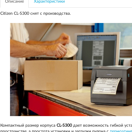
Описание
Характеристики
Citizen CL-S300 снят с производства.
Компактный размер корпуса
CL-S300
дает возможность гибкой уст
пространстве, а простота установки и загрузки рулона с
термоэтик