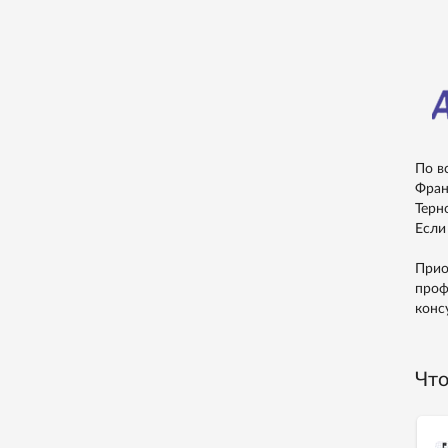
По в
Фран
Терн
Если
Прио
проф
конс
Что