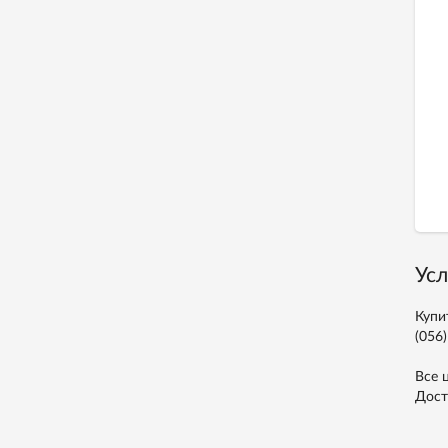
Усл
Купи
(056)
Все 
Дост