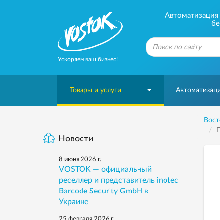
Автоматизация б
бе
Ускоряем ваш бизнес!
Товары и услуги
Автоматизаци
Вост
П
Новости
8 июня 2026 г.
VOSTOK — официальный
реселлер и представитель inotec
Barcode Security GmbH в
Украине
25 февраля 2026 г.