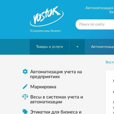
Автоматизация б
бе
Ускоряем ваш бизнес!
Товары и услуги
Автоматизаци
Вост

Автоматизация учета на
предприятиях

Маркировка
Весы в системах учета и
автоматизации

Этикетки для бизнеса и