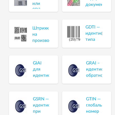
или
документов
2D?
GDTI —
Штрихкодирование
идентификат
на
типа
производстве
документа
GIAI
GRAI –
для
идентификат
идентификации
обратного
инвентарного
инвентарного
имущества
имущества
GSRN —
GTIN —
идентификация
глобальный
при
номер