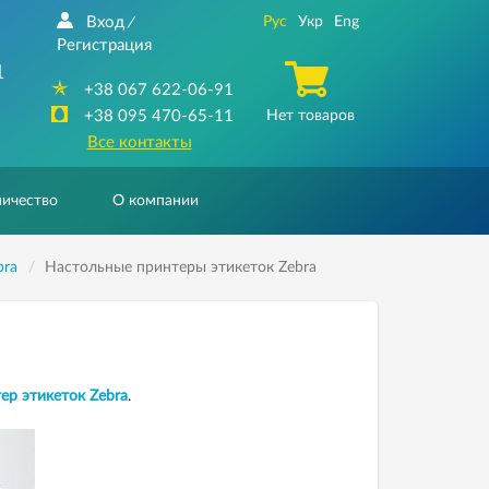
Вход
Рус
Укр
Eng
/
Регистрация
1
+38 067 622-06-91
+38 095 470-65-11
Нет товаров
Все контакты
ичество
О компании
bra
Настольные принтеры этикеток Zebra
ер этикеток Zebra
.