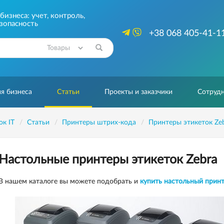
изнеса: учет, контроль,
зопасность
+38 068 405-41-1
Найти
я бизнеса
Статьи
Проекты и заказчики
Сотрудн
ок IT
Статьи
Принтеры штрих-кода
Принтеры этикеток Ze
Настольные принтеры этикеток Zebra
В нашем каталоге вы можете подобрать и
купить настольный принт