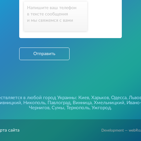
Напишите ваш телефон
в тексте сообщения
и мы свяжемся с вами
Отправить
твляется в любой город Украины: Киев, Харьков, Одесса, Львов
пивницкий, Никополь, Павлоград, Винница, Хмельницкий, Ивано
Чернигов, Сумы, Тернополь, Ужгород.
рта сайта
Development — webRo