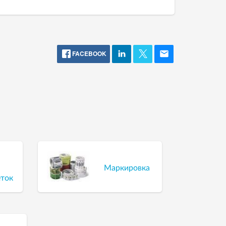
FACEBOOK
Маркировка
еток