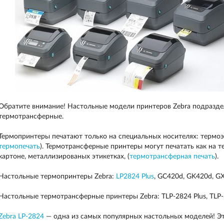
Обратите внимание! Настольные модели принтеров Zebra подразде
термотрансферные.
Термопринтеры печатают только на специальных носителях: термоэт
термопечать
). Термотрансферные принтеры могут печатать как на т
картоне, металлизированых этикетках, (
термотрансферная печать
).
Настольные термопринтеры Zebra:
LР2824 Plus
, GC420d, GK420d, G
Настольные термотрансферные принтеры Zebra: TLP-2824 Plus, TLP
Zebra LP-2824
— одна из самых популярных настольных моделей! Эт