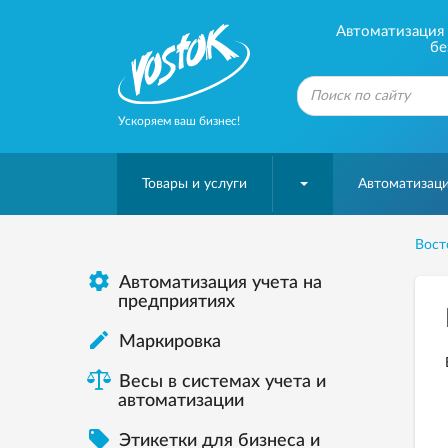
Автоматизация б
бе
Ускоряем ваш бизнес!
Товары и услуги
Автоматизаци
Вост

Автоматизация учета на
предприятиях

Маркировка
Весы в системах учета и
автоматизации

Этикетки для бизнеса и