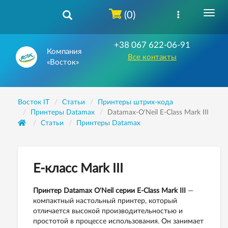
(0)
+38 067 622-06-91
Компания
Все контакты
«Восток»
Восток IT
Статьи
Принтеры штрих-кода
Принтеры Datamax
Datamax-O'Neil E-Class Mark III
Статьи
Принтеры Datamax
E-класс Mark III
Принтер Datamax O'Neil серии E-Class Mark III
—
компактный настольный принтер, который
отличается высокой производительностью и
простотой в процессе использования. Он занимает