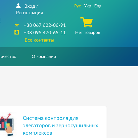
Вход
Рус
Укр
Eng
/
Регистрация
1
+38 067 622-06-91
+38 095 470-65-11
Нет товаров
Все контакты
ичество
О компании
Система контроля для
элеваторов и зерносушильных
комплексов