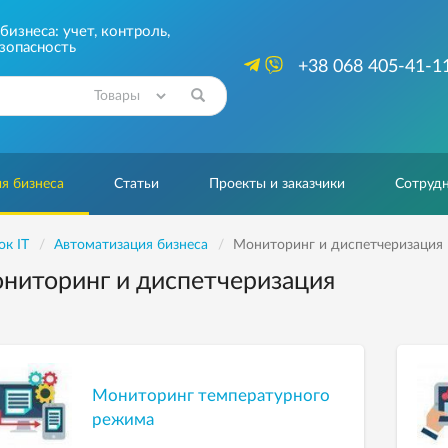
изнеса: учет, контроль,
зопасность
+38 068 405-41-1
Найти
я бизнеса
Статьи
Проекты и заказчики
Сотрудн
ок IT
Автоматизация бизнеса
Мониторинг и диспетчеризация
ниторинг и диспетчеризация
Мониторинг температурного
режима