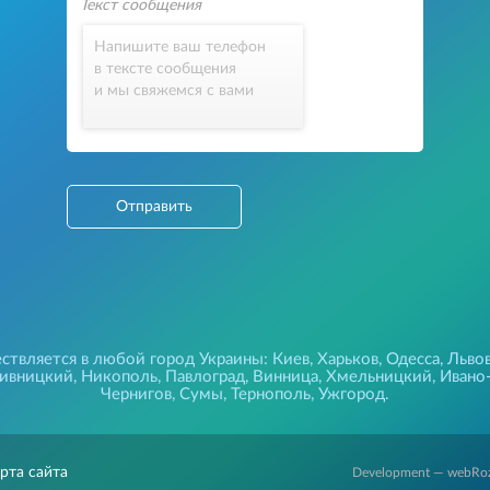
Напишите ваш телефон
в тексте сообщения
и мы свяжемся с вами
Отправить
твляется в любой город Украины: Киев, Харьков, Одесса, Львов
пивницкий, Никополь, Павлоград, Винница, Хмельницкий, Ивано
Чернигов, Сумы, Тернополь, Ужгород.
рта сайта
Development — webRo