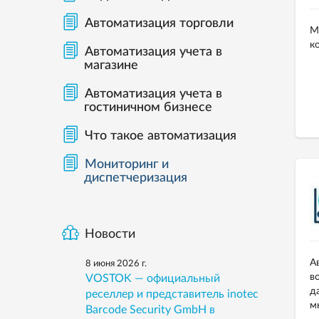
Автоматизация торговли
М
к
Автоматизация учета в
магазине
Автоматизация учета в
гостиничном бизнесе
Что такое автоматизация
Мониторинг и
диспетчеризация
Новости
А
8 июня 2026 г.
в
VOSTOK — официальный
д
реселлер и представитель inotec
м
Barcode Security GmbH в