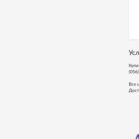
Усл
Купи
(056)
Все 
Дост