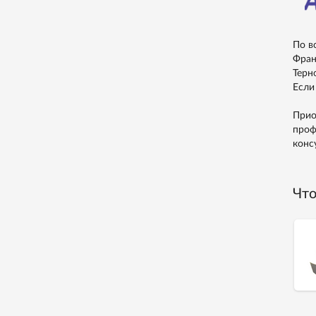
По в
Фран
Терн
Если
Прио
проф
конс
Что