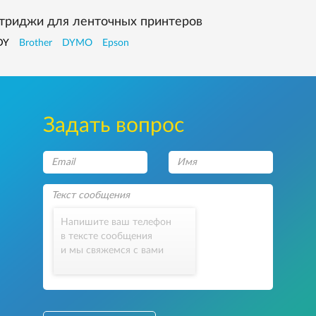
триджи для ленточных принтеров
DY
Brother
DYMO
Epson
Задать вопрос
Напишите ваш телефон
в тексте сообщения
и мы свяжемся с вами