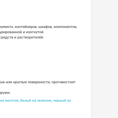
румента, контейнеров, шкафов, компонентов,
турированной и изогнутой
редств и растворителей.
тые или круглые поверхности, противостоит
аружи.
 на желтом
,
белый на зеленом
,
черный на