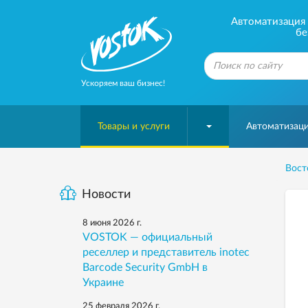
Автоматизация б
бе
Ускоряем ваш бизнес!
Товары и услуги
Автоматизаци
Вост
Новости
8 июня 2026 г.
VOSTOK — официальный
реселлер и представитель inotec
Barcode Security GmbH в
Украине
25 февраля 2026 г.