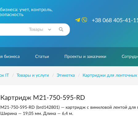
изнеса: учет, контроль,
зопасность
+38 068 405-41-1
Найти
я бизнеса
Статьи
Проекты и заказчики
Сотрудн
ок IT
Товары и услуги
Этикетка
Картриджи для ленточных
Картридж M21-750-595-RD
M21-750-595-RD (brd142801) — картридж с виниловой лентой для 
Ширина — 19,05 мм. Длина — 6,4 м.