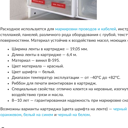
Расходное используется для
маркировки проводов и кабелей
, инст
стеллажей, панелей, различного рода оборудования с грубой, текс
поверхностями. Материал устойчив к воздействию масел, моющих с
Ширина ленты в картридже — 19,05 мм.
Длина ленты в картридже — 6,4 м.
Материал — винил В-595.
Цвет материала — красный.
Цвет шрифта — белый.
Диапазон температур эксплуатации — от –40°C до +82°C.
Риббон для печати вмонтирован в картридж.
Специальные свойства: отлично клеится на неровные, изогну
воздействию грязи и масла.
8—10 лет — гарантированная надежность при маркировке сн
Возможны варианты картриджа (цвета шрифта на ленте) —
черный
оранжевом
,
белый на синем
и
черный на белом
.