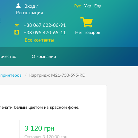
Вход
Рус
Укр
Eng
/
Регистрация
1
+38 067 622-06-91
+38 095 470-65-11
Нет товаров
Все контакты
ичество
О компании
 принтеров
Картридж M21-750-595-RD
печати белым цветом на красном фоне.
3 120 грн
Оптовая 3 120,00 грн