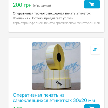
200 грн
(мін. замов)
Оперативная термотрансферная печать этикеток.
Компания «Восток» предлагает услуги
термотрансферной печати графической, текстовой или
штрих-кодовой информации на этикетках при заказе
небольших тиражей. Печатать можно черным, синим,
красным, зеленым и желтым цветами. Стоимость
тиража напечатанных этикеток рассчитывается
менеджером после согласования количества
экземпляров и технического задания.
Оперативная печать на
самоклеящихся этикетках 30х20 мм