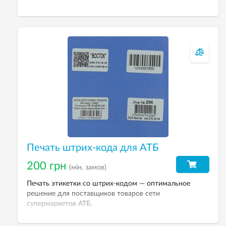
Допечатка возможна черным, синим, красным,
зеленым, желтым цветом. Стоимость допечатки
рассчитывается менеджером после согласования
тиража и технического задания.
Печать штрих-кода для АТБ
200 грн
(мін. замов)
Печать этикетки со штрих-кодом — оптимальное
решение для поставщиков товаров сети
супермаркетов АТБ.