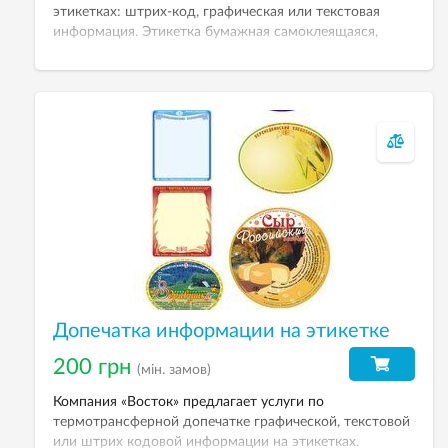
этикетках: штрих-код, графическая или текстовая
информация. Этикетка бумажная самоклеящаяся,
размер 58х40 мм. Цена указана за этикетку с печатью
за 1000 штук.
Допечатка информации на этикетке
200 грн
(мін. замов)
Компания «Восток» предлагает услуги по
термотрансферной допечатке графической, текстовой
или штрих кодовой информации на этикетках.