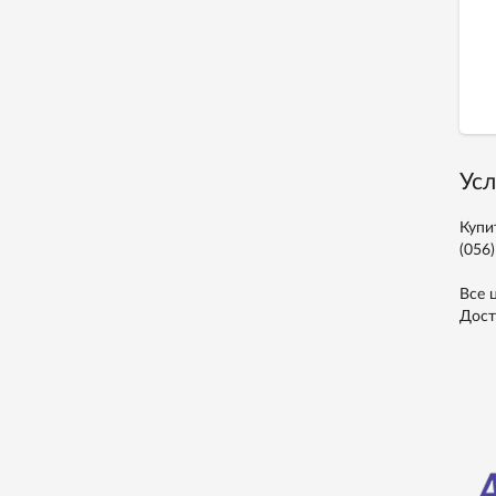
Усл
Купи
(056)
Все 
Дост