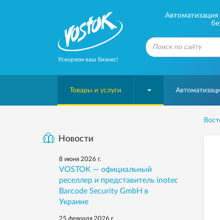
Автоматизация б
бе
Ускоряем ваш бизнес!
Товары и услуги
Автоматизаци
Вост
Новости
8 июня 2026 г.
VOSTOK — официальный
реселлер и представитель inotec
Barcode Security GmbH в
Украине
25 февраля 2026 г.