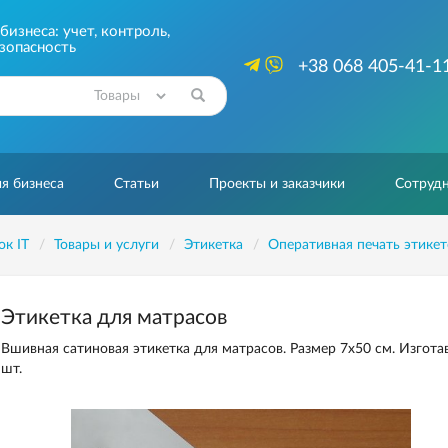
изнеса: учет, контроль,
зопасность
+38 068 405-41-1
Найти
я бизнеса
Статьи
Проекты и заказчики
Сотрудн
ок IT
Товары и услуги
Этикетка
Оперативная печать этикет
Этикетка для матрасов
Вшивная сатиновая этикетка для матрасов. Размер 7х50 см. Изгот
шт.