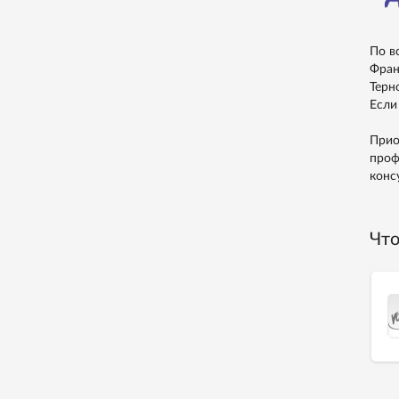
По в
Фран
Терн
Если
Прио
проф
конс
Что