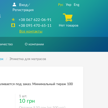
Вход
Рус
Укр
Eng
/
Регистрация
1
+38 067 622-06-91
+38 095 470-65-11
Нет товаров
Все контакты
ичество
О компании
ок
Этикетка для матрасов
авливается под заказ. Минимальный тираж 100
1 шт.
10 грн
Оптовая 9,50 грн (от 500 шт.)