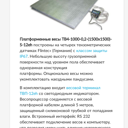
Платформенные весы ТВ4-1000-0,2-(1500х1500)-
S-12еh
построены на четырех тензометрических
датчиках Flintec» (Германия) с
классом защиты
IP67
. Небольшую высоту грузоприемной
поверхности над уровнем пола обеспечивает
однорамная конструкция
платформы. Опционально весы можно
укомплектовать наездными пандусами.
В комплектацию входит
весовой терминал
ТВП-12eh
со светодиодным индикатором.
Весопроцессор соединяется с весовой
платформой кабелем длиной 5 метров,
защищенный силиконовой трубкой от попадания
влаги. Встроенный интерфейс RS 232
обеспечивает подключение весов к компьютеру,