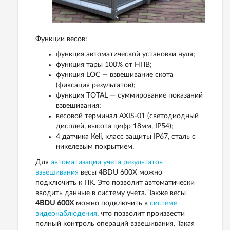
Функции весов:
функция автоматической установки нуля;
функция тары 100% от НПВ;
функция LOC — взвешивание скота
(фиксация результатов);
функция TOTAL — суммирование показаний
взвешивания;
весовой терминал AXIS-01 (светодиодный
дисплей, высота цифр 18мм, IP54);
4 датчика Keli, класс защиты ІР67, сталь с
никелевым покрытием.
Для
автоматизации учета результатов
взвешивания
весы 4ВDU 600X можно
подключить к ПК. Это позволит автоматически
вводить данные в систему учета. Также весы
4ВDU 600X
можно подключить к
системе
видеонаблюдения
, что позволит произвести
полный контроль операций взвешивания. Такая