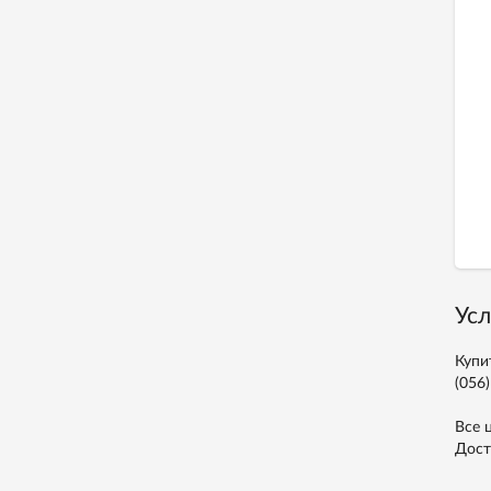
Усл
Купи
(056)
Все 
Дост