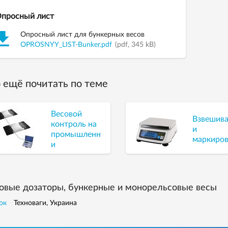
просный лист
Опросный лист для бункерных весов
OPROSNYY_LIST-Bunker.pdf
(pdf, 345 kB)
 ещё почитать по теме
Весовой
Взвешив
контроль на
и
промышленных
маркиров
и
производственных
предприятиях
овые дозаторы, бункерные и монорельсовые весы
ок
Техноваги, Украина