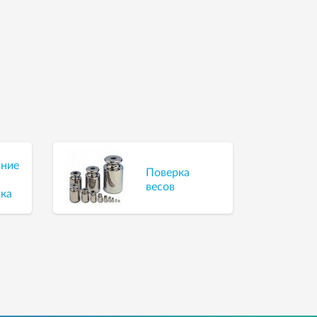
ание
Поверка
весов
ка