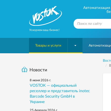
Автоматизация б
бе
Ускоряем ваш бизнес!
Товары и услуги
Автоматизаци
Вост
В
Новости
8 июня 2026 г.
VOSTOK — официальный
реселлер и представитель inotec
Barcode Security GmbH в
Украине
25 февраля 2026 г.