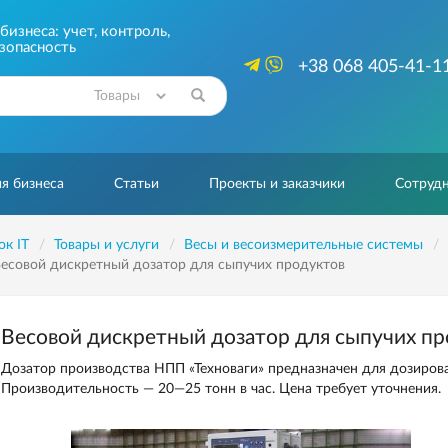
изнеса: учет, контроль,
зопасность
+38 068 405-41-1
Найти
я бизнеса
Статьи
Проекты и заказчики
Сотрудн
ок IT
Товары и услуги
Весы и весоизмерительные системы
есовой дискретный дозатор для сыпучих продуктов
Весовой дискретный дозатор для сыпучих п
Дозатор производства НПП «Техноваги» предназначен для дозирова
Производительность — 20—25 тонн в час. Цена требует уточнения.