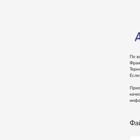
По в
Фран
Терн
Если
Прио
каче
инфо
Фа