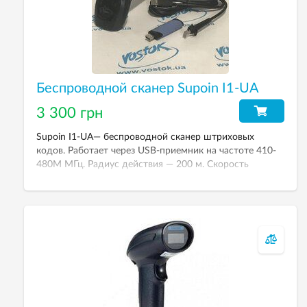
Беспроводной сканер Supoin I1-UA
3 300 грн
Supoin I1-UA— беспроводной сканер штриховых
кодов. Работает через USB-приемник на частоте 410-
480M МГц. Радиус действия — 200 м. Скорость
сканирования до 350 скан/сек. Дальность
сканирования до 40 см.