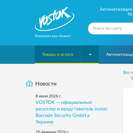
Автоматизация б
бе
Ускоряем ваш бизнес!
Товары и услуги
Автоматизаци
Вост
Т
Новости
8 июня 2026 г.
VOSTOK — официальный
реселлер и представитель inotec
Barcode Security GmbH в
Украине
25 февраля 2026 г.