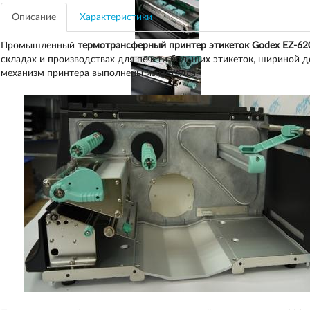
Описание
Характеристики
Промышленный
термотрансферный принтер этикеток Godex EZ-620
складах и производствах для печати больших этикеток, шириной д
механизм принтера выполнены из металла.