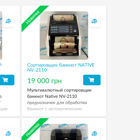
V-
Сортировщик банкнот NATIVE
NV-2110
19 000 грн
Мультивалютный сортировщик
о
банкнот Native NV-2110
т
предназначен для обработки
бщую
банкнот с автоматическим
те
распознаванием валюты.