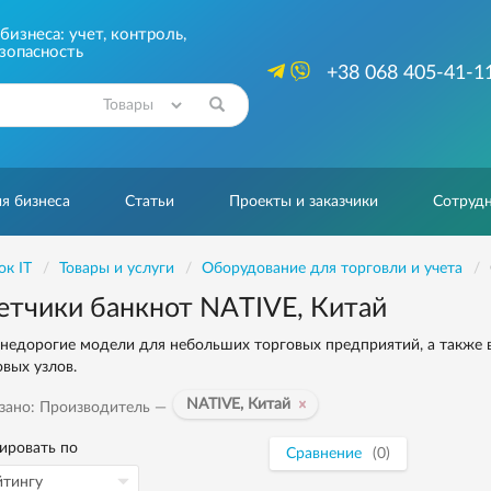
изнеса: учет, контроль,
зопасность
+38 068 405-41-1
Найти
я бизнеса
Статьи
Проекты и заказчики
Сотрудн
ок IT
Товары и услуги
Оборудование для торговли и учета
етчики банкнот NATIVE, Китай
 недорогие модели для небольших торговых предприятий, а также 
овых узлов.
NATIVE, Китай
зано: Производитель —
ировать по
Сравнение
(0)