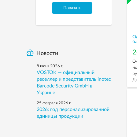
Показать
О
б
2
Новости
Сч
8 июня 2026 г.
но
VOSTOK — официальный
ру
реселлер и представитель inotec
Де
Barcode Security GmbH в
пл
Украине
25 февраля 2026 г.
2026: год персонализированной
единицы продукции