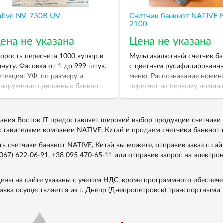
ative NV-730B UV
Счетчик банкнот NATIVE 
2100
ена не указана
Цена не указана
орость пересчета 1000 купюр в
Мультивалютный счетчик ба
нуту. Фасовка от 1 до 999 штук.
с цветным русифицированн
текция: УФ, по размеру и
меню. Распознавание номин
наружение сдвоенных банкнот.
пересчет на первому номина
суммирование результатов
пересчета.
ания Восток IT предоставляет широкий выбор продукции счетчики
ставителями компании NATIVE, Китай и продаем счетчики банкнот 
ть счетчики банкнот NATIVE, Китай вы можете, отправив заказ с са
(067) 622-06-91
,
+38 095 470-65-11
или отправив запрос на электро
цены на сайте указаны с учетом НДС, кроме программного обеспече
авка осуществляется из г. Днепр (Днепропетровск) транспортными