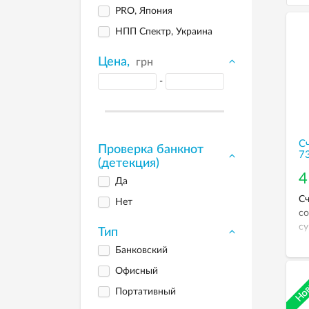
PRO, Япония
НПП Спектр, Украина
Цена,
грн
-
С
Проверка банкнот
7
(детекция)
4
Да
Сч
Нет
со
су
Тип
Банковский
Офисный
Портативный