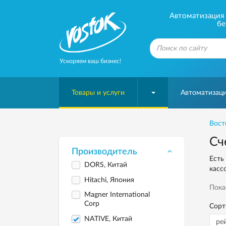
Автоматизация б
бе
Ускоряем ваш бизнес!
Товары и услуги
Автоматизаци
Вост
Сч
Производитель
Есть
DORS, Китай
касс
Hitachi, Япония
Пока
Magner International
Corp
Сорт
NATIVE, Китай