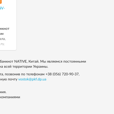
NV-
нкнот
ым
ала,
лу,
 банкнот NATIVE, Китай. Мы являемся постоянными
на всей территории Украины.
йта, позвонив по телефонам
+38 (056) 720-90-37
,
нную почту
vostok@pkf.dp.ua
ния.
 компаниями