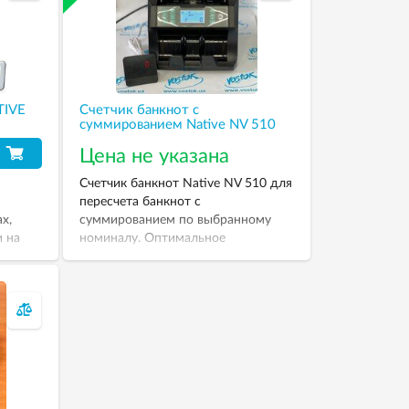
TIVE
Счетчик банкнот с
суммированием Native NV 510
Цена не указана
Счетчик банкнот Native NV 510 для
пересчета банкнот с
х,
суммированием по выбранному
и на
номиналу. Оптимальное
соотношение цены и качества
делает этот счетчик
привлекательным для офисного
использования и небольших
магазинов.