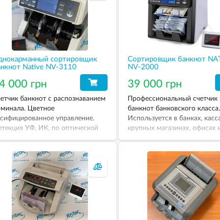
днокарманный сортировщик
Сортировщик банкнот NA
анкнот Native NV-3110
NV-2000
4 000 грн
39 000 грн
етчик банкнот с распознаванием
Профессиональный счетчик
минала. Цветное
банкнот банковского класса.
сифицированное управление.
Используется в банках, касса
текция УФ, ИК, по оптической
крупных магазинах, офисах 
отности и размеру.
АЗК.