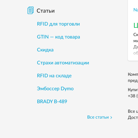
N
Статьи
RFID для торговли
Ц
Ск
GTIN — код товара
ми
Де
Скидка
об
Страхи автоматизации
Комп
RFID на складе
пред
Эмбоссер Dymo
Купи
+38 
BRADY B-489
Все 
Все статьи
Дост