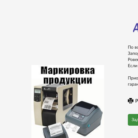
По в
Запо
Рове
Если
Прио
гара
Р
За