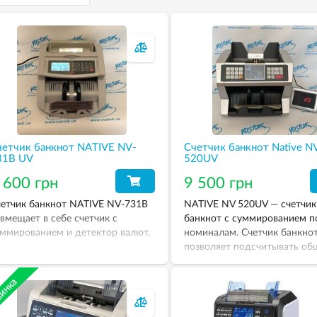
четчик банкнот NATIVE NV-
Счетчик банкнот Native N
31B UV
520UV
 600 грн
9 500 грн
етчик банкнот NATIVE NV-731B
NATIVE NV 520UV — счетчик
вмещает в себе счетчик с
банкнот с суммированием п
ммированием и детектор валют.
номиналам. Счетчик банкно
позволяет подсчитывать о
сумму, выбирая при пересче
номинал банкнот для валют
различных стран мира.