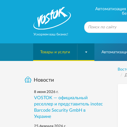
Автоматизация б
бе
Ускоряем ваш бизнес!
Товары и услуги
Автоматизаци
Вост
Д
Новости
8 июня 2026 г.
VOSTOK — официальный
реселлер и представитель inotec
Barcode Security GmbH в
Украине
25 февраля 2026 г.