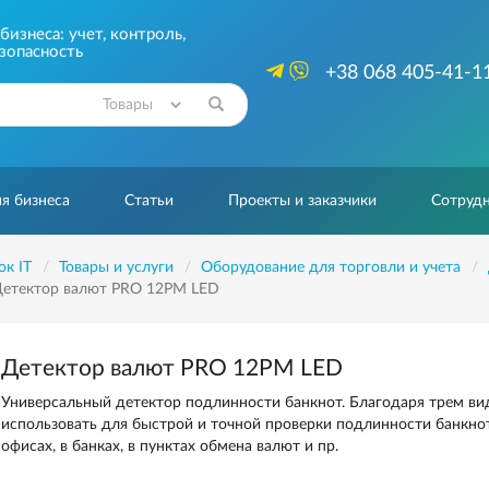
изнеса: учет, контроль,
зопасность
+38 068 405-41-1
Найти
я бизнеса
Статьи
Проекты и заказчики
Сотрудн
ок IT
Товары и услуги
Оборудование для торговли и учета
етектор валют PRO 12PM LED
Детектор валют PRO 12PM LED
Универсальный детектор подлинности банкнот. Благодаря трем в
использовать для быстрой и точной проверки подлинности банкнот 
офисах, в банках, в пунктах обмена валют и пр.