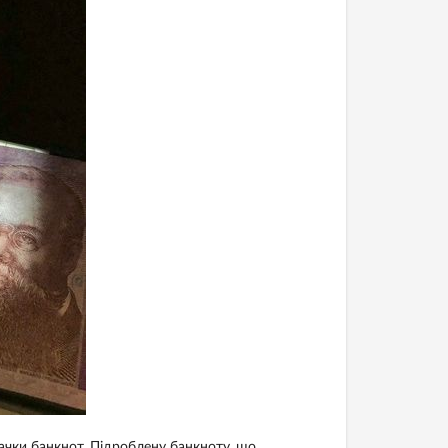
ачки банкнот. Підроблену банкноту, що