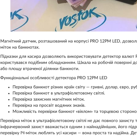
Магнітний датчик, розташований на корпусі PRO 12PM LED, дозволя
міток на банкнотах.
Підказки для касира дозволяють використовувати детектор валют P
користувався подібним обладнанням. Шкала на робочій поверхні д
або площу втраченої ділянки банкноти.
Функціональні особливості детектора PRO 12PM LED
Перевірка банкнот різних країн світу — гривні, долар, євро, руб
Перевірка банкнот в ультрафіолетовому світлі.
Перевірка захисних магнітних міток.
Перевірка
на
просвіт
водяних
знаків
.
Можливість перевірки банкнот «віялом» та торцевою стороно
Перевірка міток в ультрафіолетовому світлі не дає повного захисту та
інфрачервоний захист вважається одним з найнадійніших, його під
перевірку ІЧ-міток люблять усі касири — вона проста та надійна. Д