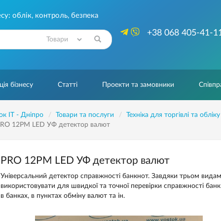
су: облік, контроль, безпека
+38 068 405-41-1
Знайти
ія бізнесу
Статті
Проекти та замовники
Співпр
ок IT - Дніпро
Товари та послуги
Техніка для торгівлі та обліку
RO 12PM LED УФ детектор валют
PRO 12PM LED УФ детектор валют
Універсальний детектор справжності банкнот. Завдяки трьом вида
використовувати для швидкої та точної перевірки справжності банк
в банках, в пунктах обміну валют та ін.