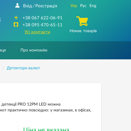
Вхід
Реєстрація
Укр
Рус
Eng
/
+38 067 622-06-91
1
+38 095 470-65-11
Немає товарів
Усі контакти
аця
Про компанію
Детектори валют
м детекції PRO 12PM LED можна
нот практично повсюдно: у магазинах, в офісах,
Ціна не вказана