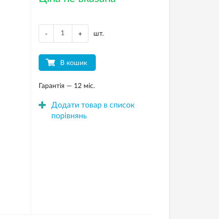
шт.
-
+
В кошик
Гарантія — 12 міс.
Додати товар в список
порівнянь