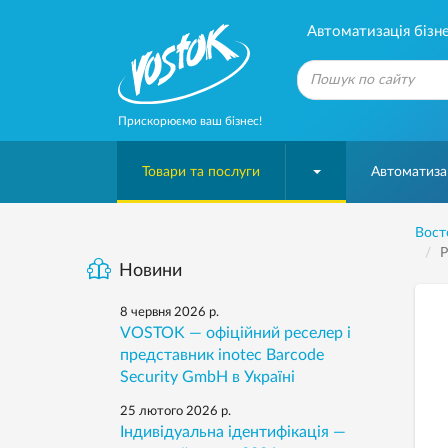
Автоматизація бізне
Прискорюємо ваш бізнес!
Товари та послуги
Автоматизац
Вост
P
Новини
8 червня 2026 р.
VOSTOK — офіційний реселер і
представник inotec Barcode
Security GmbH в Україні
25 лютого 2026 р.
Індивідуальна ідентифікація —