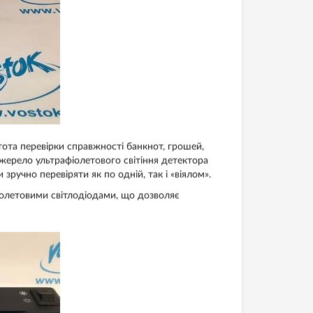
тота перевірки справжності банкнот, грошей,
джерело ультрафіолетового світіння детектора
ручно перевіряти як по одній, так і «віялом».
іолетовими
світлодіодами
, що дозволяє