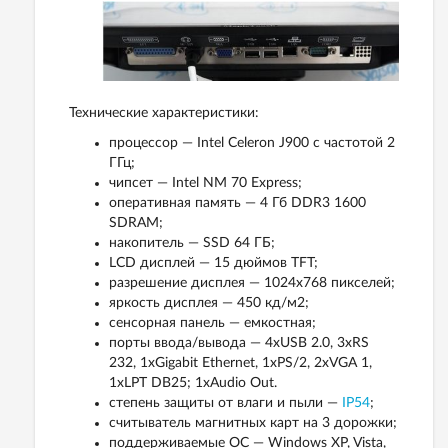
Технические характеристики:
процессор — Intel Celeron J900 с частотой 2
ГГц;
чипсет — Intel NM 70 Express;
оперативная память — 4 Гб DDR3 1600
SDRAM;
накопитель — SSD 64 ГБ;
LCD дисплей — 15 дюймов TFT;
разрешение дисплея — 1024x768 пикселей;
яркость дисплея — 450 кд/м2;
сенсорная панель — емкостная;
порты ввода/вывода — 4xUSB 2.0, 3хRS
232, 1xGigabit Ethernet, 1xPS/2, 2хVGA 1,
1хLPT DB25; 1xAudio Out.
степень защиты от влаги и пыли —
IP54
;
считыватель магнитных карт на 3 дорожки;
поддерживаемые ОС — Windows XP, Vista,