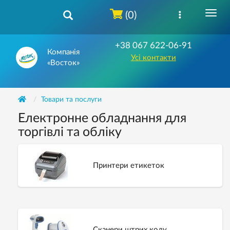
(0)
+38 067 622-06-91
Компанія
Усі контакти
«Восток»
Товари та послуги
Електронне обладнання для
торгівлі та обліку
Принтери етикеток
Сканери штрих коду