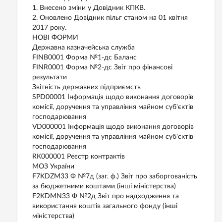
1. Внесено зміни у Довідник КПКВ.
2. Оновлено Довідник пільг станом на 01 квітня
2017 року.
НОВІ ФОРМИ
Державна казначейська служба
FINB0001 Форма №1-дс Баланс
FINR0001 Форма №2-дс Звіт про фінансові
результати
Звітність державних підприємств
SPD00001 Інформація щодо виконання договорів
комісії, доручення та управління майном суб'єктів
господарювання
VD000001 Інформація щодо виконання договорів
комісії, доручення та управління майном суб'єктів
господарювання
RK000001 Реєстр контрактів
МОЗ України
F7KDZM33 Ф №7д (заг. ф.) Звіт про заборгованість
за бюджетними коштами (інші міністерства)
F2KDMN33 Ф №2д Звіт про надходження та
використання коштів загального фонду (інші
міністерства)