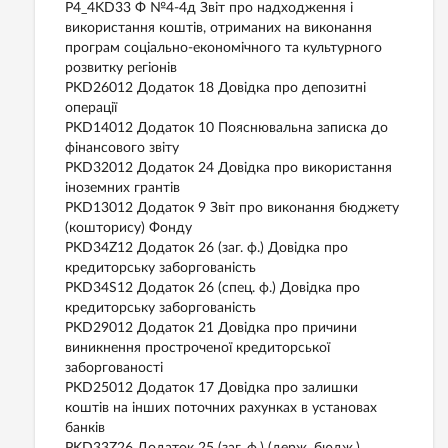
P4_4KD33 Ф №4-4д Звіт про надходження і
використання коштів, отриманих на виконання
програм соціально-економічного та культурного
розвитку регіонів
PKD26012 Додаток 18 Довідка про депозитні
операції
PKD14012 Додаток 10 Пояснювальна записка до
фінансового звіту
PKD32012 Додаток 24 Довідка про використання
іноземних грантів
PKD13012 Додаток 9 Звіт про виконання бюджету
(кошторису) Фонду
PKD34Z12 Додаток 26 (заг. ф.) Довідка про
кредиторську заборгованість
PKD34S12 Додаток 26 (спец. ф.) Довідка про
кредиторську заборгованість
PKD29012 Додаток 21 Довідка про причини
виникнення простроченої кредиторської
заборгованості
PKD25012 Додаток 17 Довідка про залишки
коштів на інших поточних рахунках в установах
банків