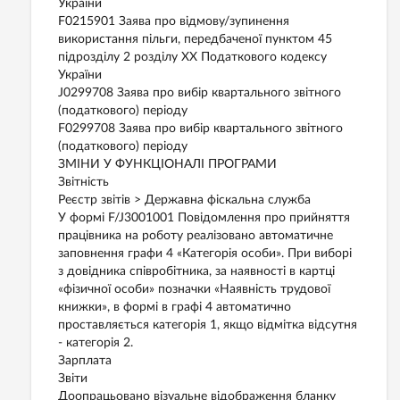
України
F0215901 Заява про відмову/зупинення
використання пільги, передбаченої пунктом 45
підрозділу 2 розділу ХХ Податкового кодексу
України
J0299708 Заява про вибір квартального звітного
(податкового) періоду
F0299708 Заява про вибір квартального звітного
(податкового) періоду
ЗМІНИ У ФУНКЦІОНАЛІ ПРОГРАМИ
Звітність
Реєстр звітів > Державна фіскальна служба
У формі F/J3001001 Повідомлення про прийняття
працівника на роботу реалізовано автоматичне
заповнення графи 4 «Категорія особи». При виборі
з довідника співробітника, за наявності в картці
«фізичної особи» позначки «Наявність трудової
книжки», в формі в графі 4 автоматично
проставляється категорія 1, якщо відмітка відсутня
- категорія 2.
Зарплата
Звіти
Доопрацьовано візуальне відображення бланку