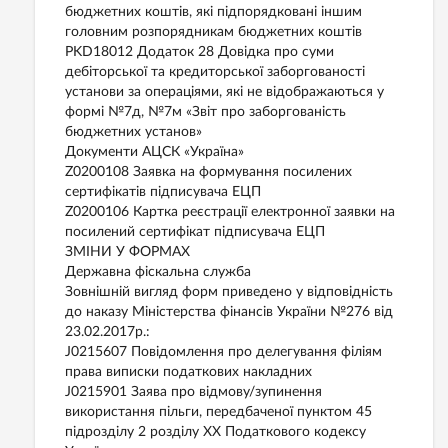
бюджетних коштів, які підпорядковані іншим
головним розпорядникам бюджетних коштів
PKD18012 Додаток 28 Довідка про суми
дебіторської та кредиторської заборгованості
установи за операціями, які не відображаються у
формі №7д, №7м «Звіт про заборгованість
бюджетних установ»
Документи АЦСК «Україна»
Z0200108 Заявка на формування посилених
сертифікатів підписувача ЕЦП
Z0200106 Картка реєстрації електронної заявки на
посилений сертифікат підписувача ЕЦП
ЗМІНИ У ФОРМАХ
Державна фіскальна служба
Зовнішній вигляд форм приведено у відповідність
до наказу Міністерства фінансів України №276 від
23.02.2017р.:
J0215607 Повідомлення про делегування філіям
права виписки податкових накладних
J0215901 Заява про відмову/зупинення
використання пільги, передбаченої пунктом 45
підрозділу 2 розділу ХХ Податкового кодексу