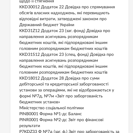
щодо її стягнення
KKD30012 Додаток 22 Довідка про спрямування
обсягів власних надходжень, які перевищують
відповідні витрати, затверджені законом про
Державний бюджет України
KKD31Z12 Додаток 23 (заг. фонд) Довідка про
направлення асигнувань розпорядникам
бюджетних коштів, які підпорядковані іншим
головним розпорядникам бюджетних коштів
KKD31S12 Додаток 23 (спец. фонд) Довідка про
направлення асигнувань розпорядникам
бюджетних коштів, які підпорядковані іншим
головним розпорядникам бюджетних коштів
KKD18012 Додаток 28 Довідка про суми
дебіторської та кредиторської заборгованості
установи за операціями, які не відображаються у
формі №7д, №7м «Звіт про заборгованість
бюджетних установ»
Міністерство соціальної політики
PINB0001 Форма №1-дс Баланс
PINR0001 Форма №2-дс Звіт про фінансові
результати
P7KDZ33 Ф №7д (заг. ф.) Звіт про заборгованість за