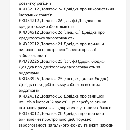
розвитку регіонів
KKD32012 Додаток 24 Довідка про використання
іноземних грантів
KKD34Z12 Додаток 26 (заг. ф.) Довідка про
кредиторську заборгованість
KKD34S12 Додаток 26 (спец. ф.) Довідка про
кредиторську заборгованість
KKD29012 Додаток 21 Довідка про причини
виникнення простроченої кредиторської
заборгованості
KKD33Z26 Додаток 25 (заг. ф.) (держ. бюдж.)
Довідка про дебіторську заборгованість за
видатками
KKD33S26 Додаток 25 (спец. ф.) (держ. бюдж.)
Довідка про дебіторську заборгованість за
видатками
KKD24012 Додаток 16 Довідка про залишки
коштів в іноземній валюті, що перебувають на
поточних рахунках, відкритих в установах банків
KKD28012 Додаток 20 Довідка про причини
виникнення простроченої дебіторської
заборгованості загального фонду та вжиті заходи