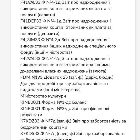
F41VAL33 Ф №4-1д Звіт про надходження і
використання коштів, отриманих як плата за
послуги (валюта)
F41DEP33 Ф №4-1д Звіт про надходження і
використання коштів, отриманих як плата за
послуги (депозити)
F4_3IM33 Ф №4-3д Звіт про надходження і
використання інших надходжень спеціального
фонду (інші міністерства)
F42VAL33 Ф №4-2д Звіт про надходження і
використання коштів, отриманих за іншими
джерелами власних надходжень (валюта)
FDMIN193 Додаток 25 (заг. ф.) (держ. бюдж.)
Довідка про дебіторську заборгованість за
видатками (інші міністерства)
Міністерство культури
KINB0001 Форма №1-дс Баланс
KINR0001 Форма №2-дс Звіт про фінансові
результати
K7KDZ33 Ф №7д (заг. ф.) Звіт про заборгованість за
бюджетними коштами
K7KDS33 Ф №7д (спец. ф.) Звіт про заборгованість