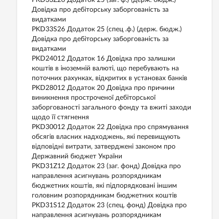
PKD33Z26 Додаток 25 (заг. ф.) (держ. бюдж.)
Довідка про дебіторську заборгованість за
видатками
PKD33S26 Додаток 25 (спец .ф.) (держ. бюдж.)
Довідка про дебіторську заборгованість за
видатками
PKD24012 Додаток 16 Довідка про залишки
коштів в іноземній валюті, що перебувають на
поточних рахунках, відкритих в установах банків
PKD28012 Додаток 20 Довідка про причини
виникнення простроченої дебіторської
заборгованості загального фонду та вжиті заходи
щодо її стягнення
PKD30012 Додаток 22 Довідка про спрямування
обсягів власних надходжень, які перевищують
відповідні витрати, затверджені законом про
Державний бюджет України
PKD31Z12 Додаток 23 (заг. фонд) Довідка про
направлення асигнувань розпорядникам
бюджетних коштів, які підпорядковані іншим
головним розпорядникам бюджетних коштів
PKD31S12 Додаток 23 (спец. фонд) Довідка про
направлення асигнувань розпорядникам